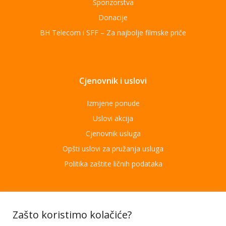
Sponzorstva
Donacije
BH Telecom i SFF – Za najbolje filmske priče
Cjenovnik i uslovi
Izmjene ponude
Uslovi akcija
Cjenovnik usluga
Opšti uslovi za pružanja usluga
Politika zaštite ličnih podataka
Aplikacije
Zašto koristimo kolačiće?