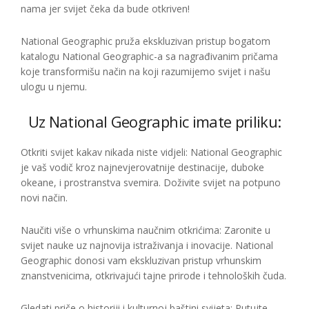
nama jer svijet čeka da bude otkriven!
National Geographic pruža ekskluzivan pristup bogatom
katalogu National Geographic-a sa nagrađivanim pričama
koje transformišu način na koji razumijemo svijet i našu
ulogu u njemu.
Uz National Geographic imate priliku:
Otkriti svijet kakav nikada niste vidjeli: National Geographic
je vaš vodič kroz najnevjerovatnije destinacije, duboke
okeane, i prostranstva svemira. Doživite svijet na potpuno
novi način.
Naučiti više o vrhunskima naučnim otkrićima: Zaronite u
svijet nauke uz najnovija istraživanja i inovacije. National
Geographic donosi vam ekskluzivan pristup vrhunskim
znanstvenicima, otkrivajući tajne prirode i tehnoloških čuda.
Gledati priče o historiji i kulturnoj baštini svijeta: Putujte