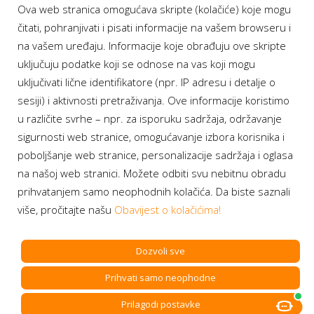
Ova web stranica omogućava skripte (kolačiće) koje mogu
Moj BH Telecom
čitati, pohranjivati i pisati informacije na vašem browseru i
Dostupnost usluga
na vašem uređaju. Informacije koje obrađuju ove skripte
Moja webTV
uključuju podatke koji se odnose na vas koji mogu
Aukcije BH Telecom
uključivati lične identifikatore (npr. IP adresu i detalje o
sesiji) i aktivnosti pretraživanja. Ove informacije koristimo
u različite svrhe – npr. za isporuku sadržaja, održavanje
sigurnosti web stranice, omogućavanje izbora korisnika i
Program lojalnosti
poboljšanje web stranice, personalizacije sadržaja i oglasa
na našoj web stranici. Možete odbiti svu nebitnu obradu
Bonus plus
prihvatanjem samo neophodnih kolačića. Da biste saznali
Prijava za newsletter
više, pročitajte našu
Obavijest o kolačićima!
Dozvoli sve
Prihvati samo neophodne
Copyright BH Telecom d.d. Sarajevo. All rights reserved.
Prilagodi postavke