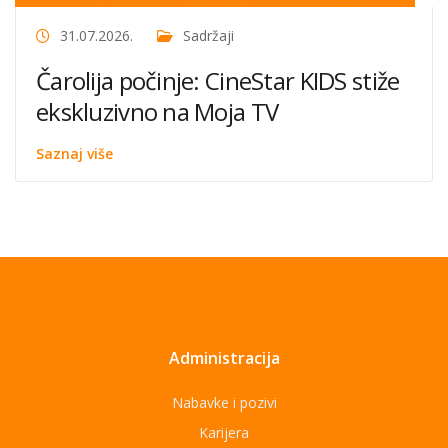
31.07.2026.
Sadržaji
Čarolija počinje: CineStar KIDS stiže
ekskluzivno na Moja TV
Saznaj više
Administracija
Nabavke i pozivi
Karijera