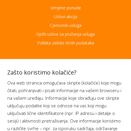
Izmjene ponude
Uslovi akcija
Cjenovnik usluga
Opšti uslovi za pružanja usluga
Politika zaštite ličnih podataka
Aplikacije
Zašto koristimo kolačiće?
Ova web stranica omogućava skripte (kolačiće) koje mogu
Moj BH Telecom
čitati, pohranjivati i pisati informacije na vašem browseru i
Dostupnost usluga
na vašem uređaju. Informacije koje obrađuju ove skripte
Moja webTV
uključuju podatke koji se odnose na vas koji mogu
Aukcije BH Telecom
uključivati lične identifikatore (npr. IP adresu i detalje o
sesiji) i aktivnosti pretraživanja. Ove informacije koristimo
u različite svrhe – npr. za isporuku sadržaja, održavanje