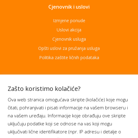
Cjenovnik i uslovi
Izmjene ponude
Uslovi akcija
Cjenovnik usluga
Opšti uslovi za pružanja usluga
Politika zaštite ličnih podataka
Aplikacije
Zašto koristimo kolačiće?
Ova web stranica omogućava skripte (kolačiće) koje mogu
Moj BH Telecom
čitati, pohranjivati i pisati informacije na vašem browseru i
Dostupnost usluga
na vašem uređaju. Informacije koje obrađuju ove skripte
Moja webTV
uključuju podatke koji se odnose na vas koji mogu
Aukcije BH Telecom
uključivati lične identifikatore (npr. IP adresu i detalje o