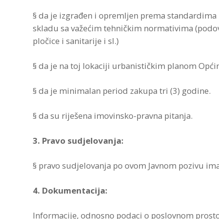
§ da je izgrađen i opremljen prema standardima 
skladu sa važećim tehničkim normativima (podov
pločice i sanitarije i sl.)
§ da je na toj lokaciji urbanističkim planom Opć
§ da je minimalan period zakupa tri (3) godine.
§ da su riješena imovinsko-pravna pitanja.
3. Pravo sudjelovanja:
§ pravo sudjelovanja po ovom Javnom pozivu imaju 
4. Dokumentacija:
Informacije, odnosno podaci o poslovnom prostor