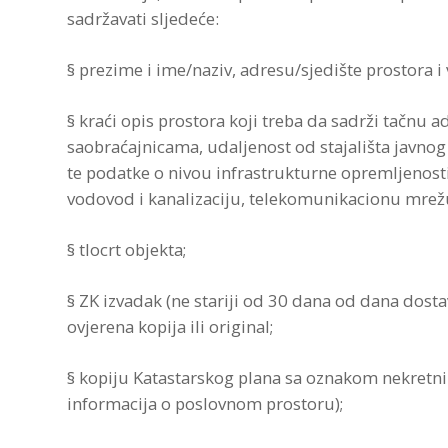
sadržavati sljedeće:
§ prezime i ime/naziv, adresu/sjedište prostora i 
§ kraći opis prostora koji treba da sadrži tačnu 
saobraćajnicama, udaljenost od stajališta javnog
te podatke o nivou infrastrukturne opremljenosti 
vodovod i kanalizaciju, telekomunikacionu mrežu, 
§ tlocrt objekta;
§ ZK izvadak (ne stariji od 30 dana od dana dost
ovjerena kopija ili original;
§ kopiju Katastarskog plana sa oznakom nekretnin
informacija o poslovnom prostoru);