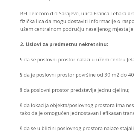
BH Telecom d.d Sarajevo, ulica Franca Lehara broj
fizička lica da mogu dostaviti informacije o rasp
užem centralnom području naseljenog mjesta Je
2. Uslovi za predmetnu nekretninu:
§ da se poslovni prostor nalazi u užem centru Jela
§ da je poslovni prostor površine od 30 m2 do 4
§ da poslovni prostor predstavlja jednu cjelinu;
§ da lokacija objekta/poslovnog prostora ima nesm
tako da je omogućen jednostavan i efikasan transp
§ da se u blizini poslovnog prostora nalaze staja