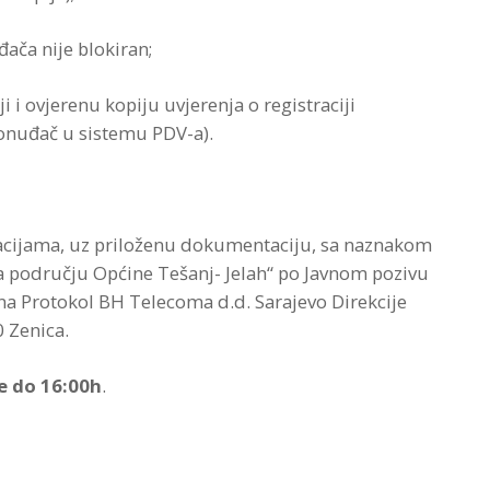
ača nije blokiran;
i i ovjerenu kopiju uvjerenja o registraciji
ponuđač u sistemu PDV-a).
acijama, uz priloženu dokumentaciju, sa naznakom
 području Općine Tešanj- Jelah“ po Javnom pozivu
na Protokol BH Telecoma d.d. Sarajevo Direkcije
 Zenica.
e do 16:00h
.