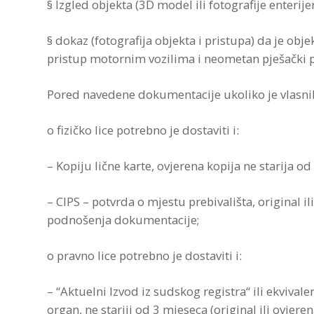
§ Izgled objekta (3D model ili fotografije enterijer
§ dokaz (fotografija objekta i pristupa) da je ob
pristup motornim vozilima i neometan pješački p
Pored navedene dokumentacije ukoliko je vlasni
o fizičko lice potrebno je dostaviti i:
– Kopiju lične karte, ovjerena kopija ne starij
– CIPS – potvrda o mjestu prebivališta, original i
podnošenja dokumentacije;
o pravno lice potrebno je dostaviti i:
– “Aktuelni Izvod iz sudskog registra“ ili ekvival
organ, ne stariji od 3 mjeseca (original ili ovjeren