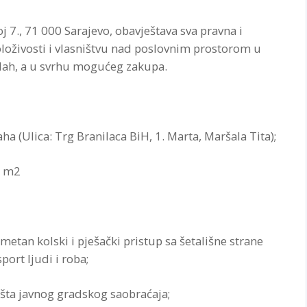
 7., 71 000 Sarajevo, obavještava sva pravna i
oloživosti i vlasništvu nad poslovnim prostorom u
lah, a u svrhu mogućeg zakupa.
ha (Ulica: Trg Branilaca BiH, 1. Marta, Maršala Tita);
0 m2
etan kolski i pješački pristup sa šetališne strane
ort ljudi i roba;
lišta javnog gradskog saobraćaja;