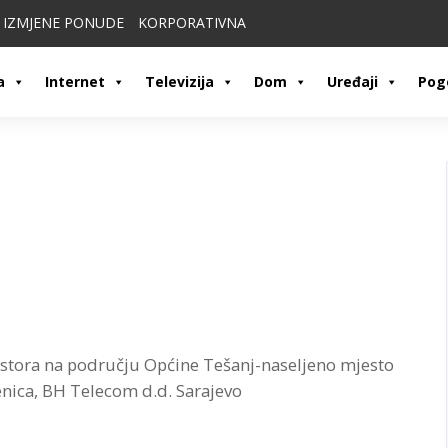
IZMJENE PONUDE
KORPORATIVNA
a
Internet
Televizija
Dom
Uređaji
Pog
ostora na području Općine Tešanj-naseljeno mjesto
Zenica, BH Telecom d.d. Sarajevo