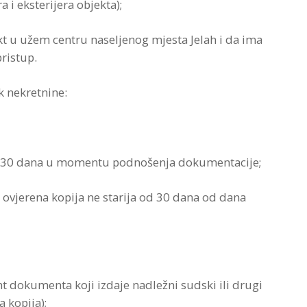
a i eksterijera objekta);
jekt u užem centru naseljenog mjesta Jelah i da ima
ristup.
k nekretnine:
a od 30 dana u momentu podnošenja dokumentacije;
li ovjerena kopija ne starija od 30 dana od dana
ent dokumenta koji izdaje nadležni sudski ili drugi
a kopija);