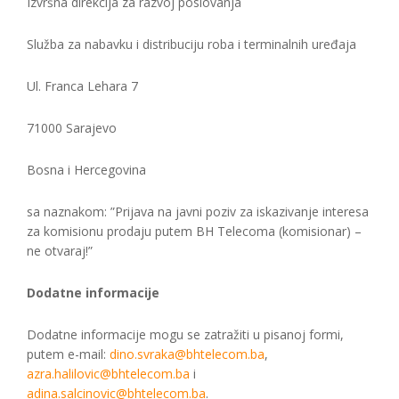
Izvršna direkcija za razvoj poslovanja
Služba za nabavku i distribuciju roba i terminalnih uređaja
Ul. Franca Lehara 7
71000 Sarajevo
Bosna i Hercegovina
sa naznakom: ”Prijava na javni poziv za iskazivanje interesa
za komisionu prodaju putem BH Telecoma (komisionar) –
ne otvaraj!”
Dodatne informacije
Dodatne informacije mogu se zatražiti u pisanoj formi,
putem e-mail:
dino.svraka@bhtelecom.ba
,
azra.halilovic@bhtelecom.ba
i
adina.salcinovic@bhtelecom.ba
.