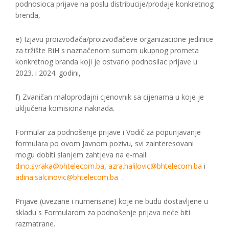
podnosioca prijave na poslu distribucije/prodaje konkretnog
brenda,
e) Izjavu proizvođača/proizvođačeve organizacione jedinice
za tržište BiH s naznačenom sumom ukupnog prometa
konkretnog branda koji je ostvario podnosilac prijave u
2023. i 2024. godini,
f) Zvaničan maloprodajni cjenovnik sa cijenama u koje je
uključena komisiona naknada.
Formular za podnošenje prijave i Vodič za popunjavanje
formulara po ovom Javnom pozivu, svi zainteresovani
mogu dobiti slanjem zahtjeva na e-mail:
dino.svraka@bhtelecom.ba
,
azra.halilovic@bhtelecom.ba
i
adina.salcinovic@bhtelecom.ba
.
Prijave (uvezane i numerisane) koje ne budu dostavljene u
skladu s Formularom za podnošenje prijava neće biti
razmatrane.