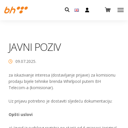
Pretraga:
JAVNI POZIV
09.07.2025.
za iskazivanje interesa (dostavljanje prijave) za komisionu
prodaju bijele tehnike brenda Whirlpool putem BH
Telecom-a (komisionar).
Uz prijavu potrebno je dostaviti sljedeću dokumentaciju:
Opšti uslovi
a) Izvod iz sudskog registra ne stariji od 6 mjeseci (original