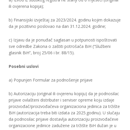
ili ovjerena kopija);
b) Finansijski izvještaj za 2023/2024. godinu kojim dokazuje
da je pozitivno poslovao na dan 31.12.2024. godine;
c) Izjavu da je ponuđač saglasan u potpunosti ispoštovati
sve odredbe Zakona o zaštiti potrošača BiH (“Službeni
glasnik BiH”, broj 25/06 i br. 88/15).
Posebni uslovi
a) Popunjen Formular za podnošenje prijave
b) Autorizaciju (original ili ovjerenu kopiju) da je podnosilac
prijave ovlašteni distributer i serviser opreme koju izdaje
proizvođač/proizvođačeva organizaciona jedinica za tržište
BiH (autorizacija treba biti izdata za 2025.godinu). U slučaju
da podnosilac prijave dostavlja autorizaciju proizvođačeve
organizacione jedinice zadužene za tržište BiH dužan je u