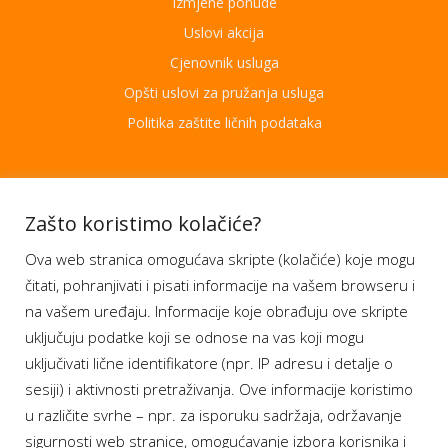
Izmjene ponude
Uslovi akcija
Cjenovnik usluga
Opšti uslovi za pružanja usluga
Politika zaštite ličnih podataka
Aplikacije
Zašto koristimo kolačiće?
Ova web stranica omogućava skripte (kolačiće) koje mogu
Moj BH Telecom
čitati, pohranjivati i pisati informacije na vašem browseru i
Dostupnost usluga
na vašem uređaju. Informacije koje obrađuju ove skripte
Moja webTV
uključuju podatke koji se odnose na vas koji mogu
Aukcije BH Telecom
uključivati lične identifikatore (npr. IP adresu i detalje o
sesiji) i aktivnosti pretraživanja. Ove informacije koristimo
u različite svrhe – npr. za isporuku sadržaja, održavanje
sigurnosti web stranice, omogućavanje izbora korisnika i