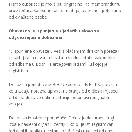
Pismo autorizacije mora biti originalno, na memorandumu
proizvođača Samsung tablet uređaja, ovjereno i potpisano
od ovlaštene osobe.
Obavezno je ispunjenje sljedećih uslova sa
odgovarajućim dokazima:
1. Ispunjene obaveze u vezi s plaćanjem direktnih poreza i
ostalih javnih davanja u skladu s relevantnim zakonskim
odredbama u Bosni i Hercegovini ili zemlji u kojoj je
registriran.
Dokaz za ponuđače iz BiH: U Federaciji BiH i RS, potvrda
koju izdaje Porezna uprava, ne starija od 6 (šest) mjeseci
od dana dostave dokumentacije po prijavi (original ili
kopija).
Dokaz za inostrane ponuđače: Dokaz je dokument koji
izdaje nadležni organ u zemlji u kojoj je isti registrovan
(original ili kopija), ne stariji od 6 (šest) mjeseci od dana