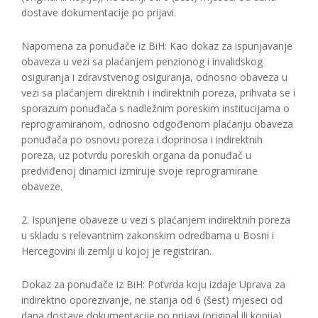
dostave dokumentacije po prijavi.
Napomena za ponuđače iz BiH: Kao dokaz za ispunjavanje
obaveza u vezi sa plaćanjem penzionog i invalidskog
osiguranja i zdravstvenog osiguranja, odnosno obaveza u
vezi sa plaćanjem direktnih i indirektnih poreza, prihvata se i
sporazum ponuđača s nadležnim poreskim institucijama o
reprogramiranom, odnosno odgođenom plaćanju obaveza
ponuđača po osnovu poreza i doprinosa i indirektnih
poreza, uz potvrdu poreskih organa da ponuđač u
predviđenoj dinamici izmiruje svoje reprogramirane
obaveze.
2. Ispunjene obaveze u vezi s plaćanjem indirektnih poreza
u skladu s relevantnim zakonskim odredbama u Bosni i
Hercegovini ili zemlji u kojoj je registriran.
Dokaz za ponuđače iz BiH: Potvrda koju izdaje Uprava za
indirektno oporezivanje, ne starija od 6 (šest) mjeseci od
dana dostave dokumentacije po prijavi (original ili kopija).