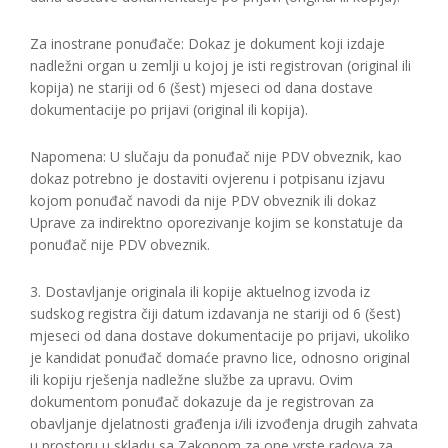
Za inostrane ponuđače: Dokaz je dokument koji izdaje
nadležni organ u zemlji u kojoj je isti registrovan (original ili
kopija) ne stariji od 6 (šest) mjeseci od dana dostave
dokumentacije po prijavi (original ili kopija).
Napomena: U slučaju da ponuđač nije PDV obveznik, kao
dokaz potrebno je dostaviti ovjerenu i potpisanu izjavu
kojom ponuđač navodi da nije PDV obveznik ili dokaz
Uprave za indirektno oporezivanje kojim se konstatuje da
ponuđač nije PDV obveznik.
3. Dostavljanje originala ili kopije aktuelnog izvoda iz
sudskog registra čiji datum izdavanja ne stariji od 6 (šest)
mjeseci od dana dostave dokumentacije po prijavi, ukoliko
je kandidat ponuđač domaće pravno lice, odnosno original
ili kopiju rješenja nadležne službe za upravu. Ovim
dokumentom ponuđač dokazuje da je registrovan za
obavljanje djelatnosti građenja i/ili izvođenja drugih zahvata
u prostoru u skladu sa Zakonom za one vrste radova za