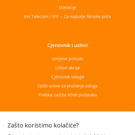
Donacije
BH Telecom i SFF – Za najbolje filmske priče
Cjenovnik i uslovi
Izmjene ponude
Uslovi akcija
Cjenovnik usluga
Opšti uslovi za pružanja usluga
Politika zaštite ličnih podataka
Aplikacije
Zašto koristimo kolačiće?