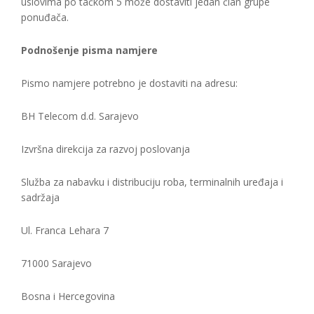
uslovima po tačkom 5 može dostaviti jedan član grupe
ponuđača.
Podnošenje pisma namjere
Pismo namjere potrebno je dostaviti na adresu:
BH Telecom d.d. Sarajevo
Izvršna direkcija za razvoj poslovanja
Služba za nabavku i distribuciju roba, terminalnih uređaja i
sadržaja
Ul. Franca Lehara 7
71000 Sarajevo
Bosna i Hercegovina