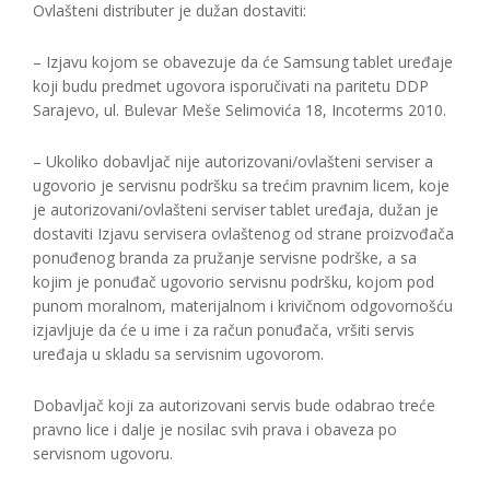
Ovlašteni distributer je dužan dostaviti:
– Izjavu kojom se obavezuje da će Samsung tablet uređaje
koji budu predmet ugovora isporučivati na paritetu DDP
Sarajevo, ul. Bulevar Meše Selimovića 18, Incoterms 2010.
– Ukoliko dobavljač nije autorizovani/ovlašteni serviser a
ugovorio je servisnu podršku sa trećim pravnim licem, koje
je autorizovani/ovlašteni serviser tablet uređaja, dužan je
dostaviti Izjavu servisera ovlaštenog od strane proizvođača
ponuđenog branda za pružanje servisne podrške, a sa
kojim je ponuđač ugovorio servisnu podršku, kojom pod
punom moralnom, materijalnom i krivičnom odgovornošću
izjavljuje da će u ime i za račun ponuđača, vršiti servis
uređaja u skladu sa servisnim ugovorom.
Dobavljač koji za autorizovani servis bude odabrao treće
pravno lice i dalje je nosilac svih prava i obaveza po
servisnom ugovoru.