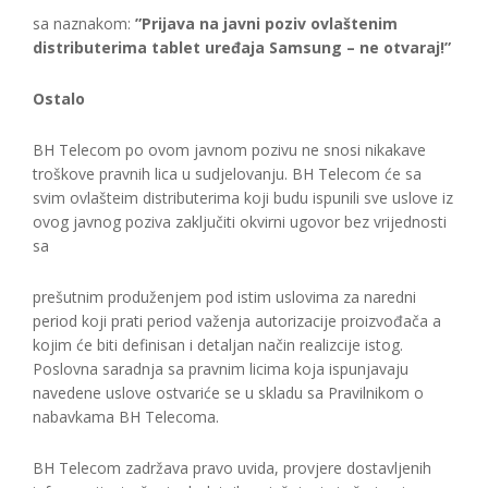
sa naznakom:
”Prijava na javni poziv ovlaštenim
distributerima tablet uređaja Samsung – ne otvaraj!”
Ostalo
BH Telecom po ovom javnom pozivu ne snosi nikakave
troškove pravnih lica u sudjelovanju. BH Telecom će sa
svim ovlašteim distributerima koji budu ispunili sve uslove iz
ovog javnog poziva zaključiti okvirni ugovor bez vrijednosti
sa
prešutnim produženjem pod istim uslovima za naredni
period koji prati period važenja autorizacije proizvođača a
kojim će biti definisan i detaljan način realizcije istog.
Poslovna saradnja sa pravnim licima koja ispunjavaju
navedene uslove ostvariće se u skladu sa Pravilnikom o
nabavkama BH Telecoma.
BH Telecom zadržava pravo uvida, provjere dostavljenih