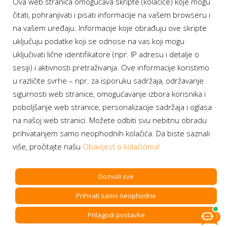
Ova web stranica omogućava skripte (kolačiće) koje mogu
Moj BH Telecom
čitati, pohranjivati i pisati informacije na vašem browseru i
Dostupnost usluga
na vašem uređaju. Informacije koje obrađuju ove skripte
Moja webTV
uključuju podatke koji se odnose na vas koji mogu
Aukcije BH Telecom
uključivati lične identifikatore (npr. IP adresu i detalje o
sesiji) i aktivnosti pretraživanja. Ove informacije koristimo
u različite svrhe – npr. za isporuku sadržaja, održavanje
sigurnosti web stranice, omogućavanje izbora korisnika i
Program lojalnosti
poboljšanje web stranice, personalizacije sadržaja i oglasa
na našoj web stranici. Možete odbiti svu nebitnu obradu
Bonus plus
prihvatanjem samo neophodnih kolačića. Da biste saznali
Prijava za newsletter
više, pročitajte našu
Obavijest o kolačićima!
Dozvoli sve
Prihvati samo neophodne
Copyright BH Telecom d.d. Sarajevo. All rights reserved.
Prilagodi postavke