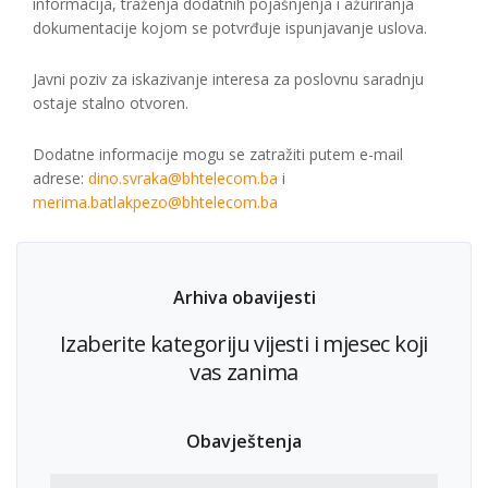
informacija, traženja dodatnih pojašnjenja i ažuriranja
dokumentacije kojom se potvrđuje ispunjavanje uslova.
Javni poziv za iskazivanje interesa za poslovnu saradnju
ostaje stalno otvoren.
Dodatne informacije mogu se zatražiti putem e-mail
adrese:
dino.svraka@bhtelecom.ba
i
merima.batlakpezo@bhtelecom.ba
Arhiva obavijesti
Izaberite kategoriju vijesti i mjesec koji
vas zanima
Obavještenja