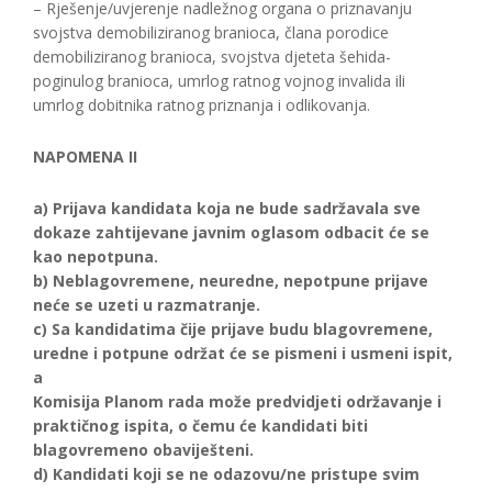
– Rješenje/uvjerenje nadležnog organa o priznavanju
svojstva demobiliziranog branioca, člana porodice
demobiliziranog branioca, svojstva djeteta šehida-
poginulog branioca, umrlog ratnog vojnog invalida ili
umrlog dobitnika ratnog priznanja i odlikovanja.
NAPOMENA II
a) Prijava kandidata koja ne bude sadržavala sve
dokaze zahtijevane javnim oglasom odbacit će se
kao nepotpuna.
b) Neblagovremene, neuredne, nepotpune prijave
neće se uzeti u razmatranje.
c) Sa kandidatima čije prijave budu blagovremene,
uredne i potpune održat će se pismeni i usmeni ispit,
a
Komisija Planom rada može predvidjeti održavanje i
praktičnog ispita, o čemu će kandidati biti
blagovremeno obaviješteni.
d) Kandidati koji se ne odazovu/ne pristupe svim