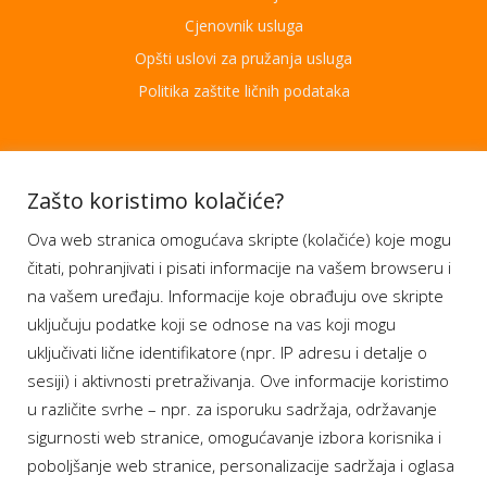
Cjenovnik usluga
Opšti uslovi za pružanja usluga
Politika zaštite ličnih podataka
Aplikacije
Zašto koristimo kolačiće?
Ova web stranica omogućava skripte (kolačiće) koje mogu
Moj BH Telecom
čitati, pohranjivati i pisati informacije na vašem browseru i
Dostupnost usluga
na vašem uređaju. Informacije koje obrađuju ove skripte
Moja webTV
uključuju podatke koji se odnose na vas koji mogu
Aukcije BH Telecom
uključivati lične identifikatore (npr. IP adresu i detalje o
sesiji) i aktivnosti pretraživanja. Ove informacije koristimo
u različite svrhe – npr. za isporuku sadržaja, održavanje
sigurnosti web stranice, omogućavanje izbora korisnika i
Program lojalnosti
poboljšanje web stranice, personalizacije sadržaja i oglasa