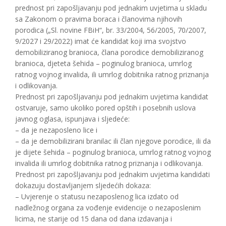
prednost pri zapošljavanju pod jednakim uvjetima u skladu
sa Zakonom o pravima boraca i članovima njihovih
porodica („Sl. novine FBiH“, br. 33/2004, 56/2005, 70/2007,
9/2027 i 29/2022) imat će kandidat koji ima svojstvo
demobiliziranog branioca, člana porodice demobiliziranog
branioca, djeteta šehida – poginulog branioca, umrlog
ratnog vojnog invalida, ili umrlog dobitnika ratnog priznanja
i odlikovanja.
Prednost pri zapošljavanju pod jednakim uvjetima kandidat
ostvaruje, samo ukoliko pored opštih i posebnih uslova
javnog oglasa, ispunjava i sljedeće:
– da je nezaposleno lice i
– da je demobilizirani branilac ili član njegove porodice, ili da
je dijete šehida – poginulog branioca, umrlog ratnog vojnog
invalida ili umrlog dobitnika ratnog priznanja i odlikovanja.
Prednost pri zapošljavanju pod jednakim uvjetima kandidati
dokazuju dostavljanjem sljedećih dokaza:
– Uvjerenje o statusu nezaposlenog lica izdato od
nadležnog organa za vođenje evidencije o nezaposlenim
licima, ne starije od 15 dana od dana izdavanja i