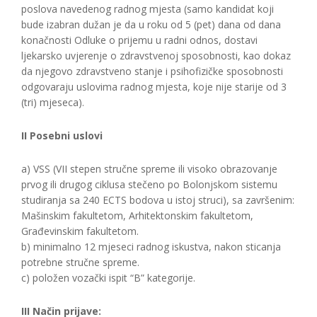
poslova navedenog radnog mjesta (samo kandidat koji
bude izabran dužan je da u roku od 5 (pet) dana od dana
konačnosti Odluke o prijemu u radni odnos, dostavi
ljekarsko uvjerenje o zdravstvenoj sposobnosti, kao dokaz
da njegovo zdravstveno stanje i psihofizičke sposobnosti
odgovaraju uslovima radnog mjesta, koje nije starije od 3
(tri) mjeseca).
II Posebni uslovi
a) VSS (VII stepen stručne spreme ili visoko obrazovanje
prvog ili drugog ciklusa stečeno po Bolonjskom sistemu
studiranja sa 240 ECTS bodova u istoj struci), sa završenim:
Mašinskim fakultetom, Arhitektonskim fakultetom,
Građevinskim fakultetom.
b) minimalno 12 mjeseci radnog iskustva, nakon sticanja
potrebne stručne spreme.
c) položen vozački ispit “B” kategorije.
III Način prijave: