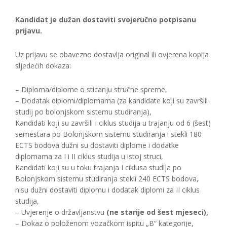
Kandidat je dužan dostaviti svojeručno potpisanu
prijavu.
Uz prijavu se obavezno dostavlja original ili ovjerena kopija
sljedećih dokaza:
– Diploma/diplome o sticanju stručne spreme,
– Dodatak diplomi/diplomama (za kandidate koji su završili
studij po bolonjskom sistemu studiranja),
Kandidati koji su završili I ciklus studija u trajanju od 6 (šest)
semestara po Bolonjskom sistemu studiranja i stekli 180
ECTS bodova dužni su dostaviti diplome i dodatke
diplomama za I i II ciklus studija u istoj struci,
Kandidati koji su u toku trajanja I ciklusa studija po
Bolonjskom sistemu studiranja stekli 240 ECTS bodova,
nisu dužni dostaviti diplomu i dodatak diplomi za II ciklus
studija,
– Uvjerenje o državljanstvu
(ne starije od šest mjeseci),
– Dokaz o položenom vozačkom ispitu „B“ kategorije,