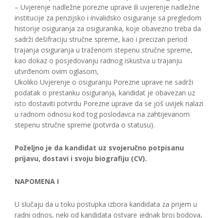
– Uvjerenje nadležne porezne uprave ili uvjerenje nadležne
institucije za penzijsko i invalidsko osiguranje sa pregledom
historije osiguranja za osiguranika, koje obavezno treba da
sadrži dešifraciju stručne spreme, kao i precizan period
trajanja osiguranja u traženom stepenu stručne spreme,
kao dokaz o posjedovanju radnog iskustva u trajanju
utvrđenom ovim oglasom,
Ukoliko Uvjerenje o osiguranju Porezne uprave ne sadrži
podatak o prestanku osiguranja, kandidat je obavezan uz
isto dostaviti potvrdu Porezne uprave da se još uvijek nalazi
u radnom odnosu kod tog poslodavca na zahtijevanom
stepenu stručne spreme (potvrda o statusu).
Poželjno je da kandidat uz svojeručno potpisanu
prijavu, dostavi i svoju biografiju (CV).
NAPOMENA I
U slučaju da u toku postupka izbora kandidata za prijem u
radni odnos, neki od kandidata ostvare jednak broj bodova,