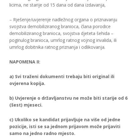
licima, ne starije od 15 dana od dana izdavanja,
– Rješenje/uvjerenje nadležnog organa o priznavanju
svojstva demobiliziranog branioca, člana porodice
demobiliziranog branioca, svojstva djeteta šehida –
poginulog branioca, umrlog ratnog vojnog invalida, ili
umrlog dobitnika ratnog priznanja i odlikovanja.
NAPOMENA II:
a) Svi traženi dokumenti trebaju biti original ili
ovjerena kopija.
b) Uvjerenje o državljanstvu ne može biti starije od 6
(šest) mjeseci.
c) Ukoliko se kandidat prijavljuje na više od jedne
pozicije, isti se sa jednom prijavom može prijaviti
samo na jedno radno mjesto.