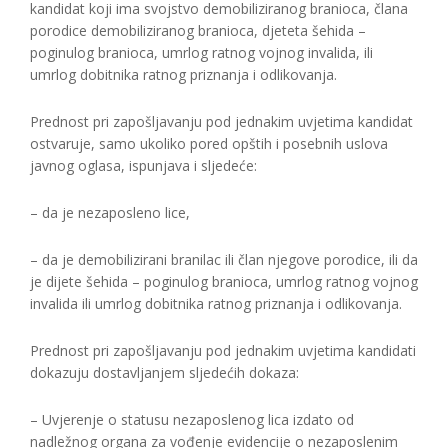
kandidat koji ima svojstvo demobiliziranog branioca, člana
porodice demobiliziranog branioca, djeteta šehida –
poginulog branioca, umrlog ratnog vojnog invalida, ili
umrlog dobitnika ratnog priznanja i odlikovanja.
Prednost pri zapošljavanju pod jednakim uvjetima kandidat
ostvaruje, samo ukoliko pored opštih i posebnih uslova
javnog oglasa, ispunjava i sljedeće:
– da je nezaposleno lice,
– da je demobilizirani branilac ili član njegove porodice, ili da
je dijete šehida – poginulog branioca, umrlog ratnog vojnog
invalida ili umrlog dobitnika ratnog priznanja i odlikovanja.
Prednost pri zapošljavanju pod jednakim uvjetima kandidati
dokazuju dostavljanjem sljedećih dokaza:
– Uvjerenje o statusu nezaposlenog lica izdato od
nadležnog organa za vođenje evidencije o nezaposlenim