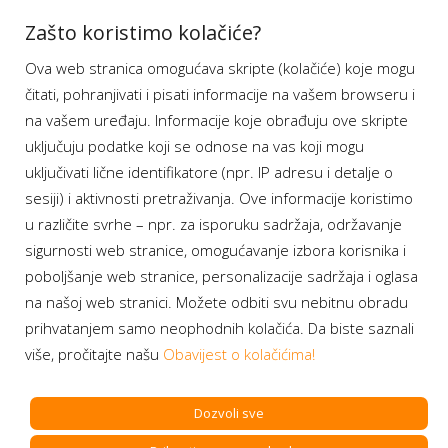
Aplikacije
Zašto koristimo kolačiće?
Ova web stranica omogućava skripte (kolačiće) koje mogu
Moj BH Telecom
čitati, pohranjivati i pisati informacije na vašem browseru i
Dostupnost usluga
na vašem uređaju. Informacije koje obrađuju ove skripte
Moja webTV
uključuju podatke koji se odnose na vas koji mogu
Aukcije BH Telecom
uključivati lične identifikatore (npr. IP adresu i detalje o
sesiji) i aktivnosti pretraživanja. Ove informacije koristimo
u različite svrhe – npr. za isporuku sadržaja, održavanje
sigurnosti web stranice, omogućavanje izbora korisnika i
Program lojalnosti
poboljšanje web stranice, personalizacije sadržaja i oglasa
na našoj web stranici. Možete odbiti svu nebitnu obradu
Bonus plus
prihvatanjem samo neophodnih kolačića. Da biste saznali
Prijava za newsletter
više, pročitajte našu
Obavijest o kolačićima!
Dozvoli sve