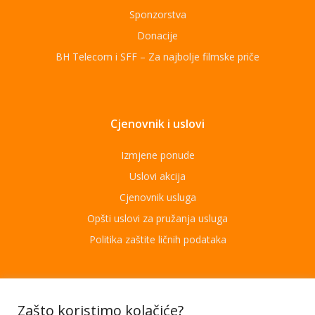
Sponzorstva
Donacije
BH Telecom i SFF – Za najbolje filmske priče
Cjenovnik i uslovi
Izmjene ponude
Uslovi akcija
Cjenovnik usluga
Opšti uslovi za pružanja usluga
Politika zaštite ličnih podataka
Aplikacije
Zašto koristimo kolačiće?