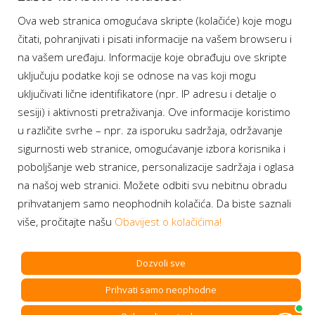
Ova web stranica omogućava skripte (kolačiće) koje mogu
Moj BH Telecom
čitati, pohranjivati i pisati informacije na vašem browseru i
Dostupnost usluga
na vašem uređaju. Informacije koje obrađuju ove skripte
Moja webTV
uključuju podatke koji se odnose na vas koji mogu
Aukcije BH Telecom
uključivati lične identifikatore (npr. IP adresu i detalje o
sesiji) i aktivnosti pretraživanja. Ove informacije koristimo
u različite svrhe – npr. za isporuku sadržaja, održavanje
sigurnosti web stranice, omogućavanje izbora korisnika i
Program lojalnosti
poboljšanje web stranice, personalizacije sadržaja i oglasa
na našoj web stranici. Možete odbiti svu nebitnu obradu
Bonus plus
prihvatanjem samo neophodnih kolačića. Da biste saznali
Prijava za newsletter
više, pročitajte našu
Obavijest o kolačićima!
Dozvoli sve
Prihvati samo neophodne
Copyright BH Telecom d.d. Sarajevo. All rights reserved.