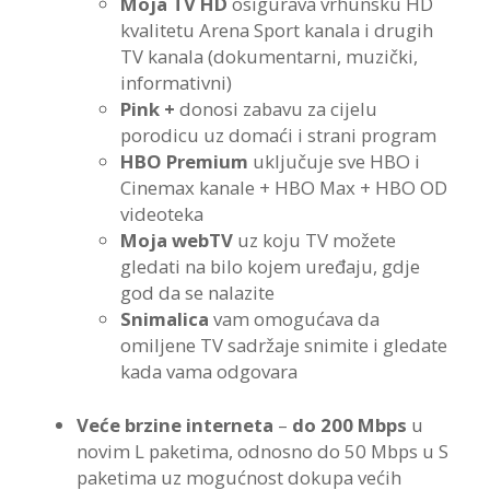
Moja TV HD
osigurava vrhunsku HD
kvalitetu Arena Sport kanala i drugih
TV kanala (dokumentarni, muzički,
informativni)
Pink +
donosi zabavu za cijelu
porodicu uz domaći i strani program
HBO Premium
uključuje sve HBO i
Cinemax kanale + HBO Max + HBO OD
videoteka
Moja webTV
uz koju TV možete
gledati na bilo kojem uređaju, gdje
god da se nalazite
Snimalica
vam omogućava da
omiljene TV sadržaje snimite i gledate
kada vama odgovara
Veće brzine interneta
–
do 200 Mbps
u
novim L paketima, odnosno do 50 Mbps u S
paketima uz mogućnost dokupa većih