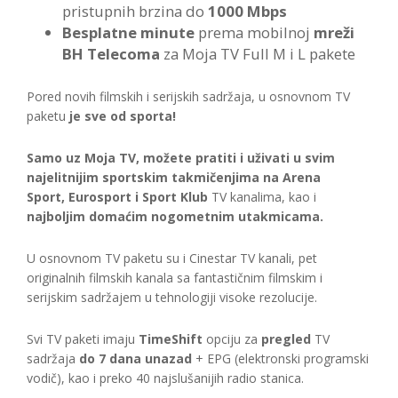
pristupnih brzina do
1000 Mbps
Besplatne minute
prema mobilnoj
mreži
BH Telecoma
za Moja TV Full M i L pakete
Pored novih filmskih i serijskih sadržaja, u osnovnom TV
paketu
je sve od sporta!
Samo uz Moja TV, možete pratiti i uživati u svim
najelitnijim sportskim takmičenjima na Arena
Sport
, Eurosport i Sport Klub
TV kanalima, kao i
najboljim domaćim nogometnim utakmicama.
U osnovnom TV paketu su i Cinestar TV kanali, pet
originalnih filmskih kanala sa fantastičnim filmskim i
serijskim sadržajem u tehnologiji visoke rezolucije.
Svi TV paketi imaju
TimeShift
opciju za
pregled
TV
sadržaja
do 7 dana unazad
+ EPG (elektronski programski
vodič), kao i preko 40 najslušanijih radio stanica.