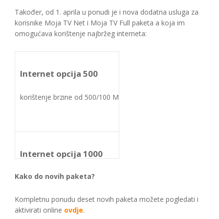
Također, od 1. aprila u ponudi je i nova dodatna usluga za
korisnike Moja TV Net i Moja TV Full paketa a koja im
omogućava korištenje najbržeg interneta:
Mjesečna naknada
Internet opcija 500
70,00 KM
korištenje brzine od 500/100 Mbps
Mjesečna naknada
Internet opcija 1000
120,00 KM
Kako do novih paketa?
korištenje brzine od 1000/200 Mbps
Kompletnu ponudu deset novih paketa možete pogledati i
aktivirati online
ovdje
.