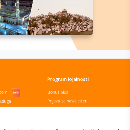
Program lojalnosti
ecom
Bonus plus
Prijava za newsletter
usluga
Telecom