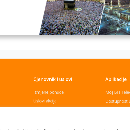
Cjenovnik i uslovi
Aplikacije
Izmjene ponude
Moj BH Tel
Uslovi akcija
Dostupnost 
Cjenovnik usluga
Moja webTV
Opšti uslovi za pružanja usluga
Aukcije BH 
Za najbolje
Politika zaštite ličnih podataka