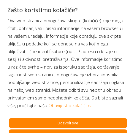
Aplikacije
Zašto koristimo kolačiće?
Ova web stranica omogućava skripte (kolačiće) koje mogu
Moj BH Telecom
čitati, pohranjivati i pisati informacije na vašem browseru i
Dostupnost usluga
na vašem uređaju. Informacije koje obrađuju ove skripte
Moja webTV
uključuju podatke koji se odnose na vas koji mogu
Aukcije BH Telecom
uključivati lične identifikatore (npr. IP adresu i detalje o
sesiji) i aktivnosti pretraživanja. Ove informacije koristimo
u različite svrhe – npr. za isporuku sadržaja, održavanje
sigurnosti web stranice, omogućavanje izbora korisnika i
Program lojalnosti
poboljšanje web stranice, personalizacije sadržaja i oglasa
na našoj web stranici. Možete odbiti svu nebitnu obradu
Bonus plus
prihvatanjem samo neophodnih kolačića. Da biste saznali
Prijava za newsletter
više, pročitajte našu
Obavijest o kolačićima!
Dozvoli sve