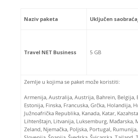
Naziv paketa
Uključen saobraća
Travel NET Business
5 GB
Zemlje u kojima se paket može koristiti:
Armenija, Australija, Austrija, Bahrein, Belgija,
Estonija, Finska, Francuska, Grčka, Holandija, Hrv
Južnoafrička Republika, Kanada, Katar, Kazahstan,
Lihtenštajn, Litvanija, Luksemburg, Mađarska, 
Zeland, Njemačka, Poljska, Portugal, Rumunija, 
Slovenija, Španija, Švedska, Švicarska, Tajland,