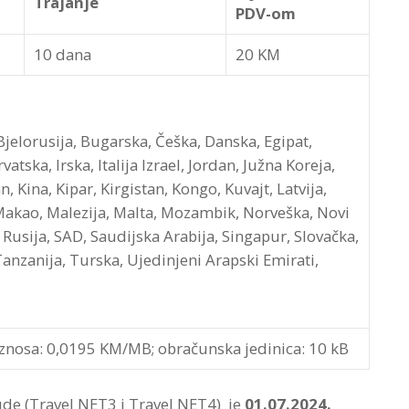
Trajanje
PDV-om
10 dana
20 KM
 Bjelorusija, Bugarska, Češka, Danska, Egipat,
atska, Irska, Italija Izrael, Jordan, Južna Koreja,
 Kina, Kipar, Kirgistan, Kongo, Kuvajt, Latvija,
Makao, Malezija, Malta, Mozambik, Norveška, Novi
Rusija, SAD, Saudijska Arabija, Singapur, Slovačka,
 Tanzanija, Turska, Ujedinjeni Arapski Emirati,
iznosa: 0,0195 KM/MB; obračunska jedinica: 10 kB
de (Travel NET3 i Travel NET4) je
01.07.2024.