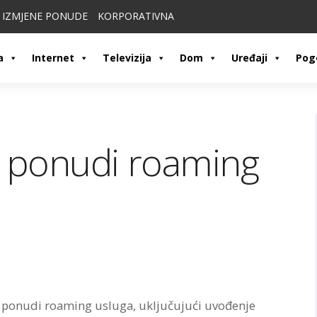
IZMJENE PONUDE
KORPORATIVNA
a
Internet
Televizija
Dom
Uređaji
Pog
j ponudi roaming
 ponudi roaming usluga, uključujući uvođenje