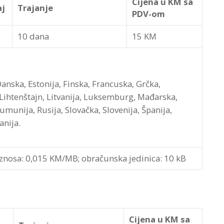
Cijena u KM sa
aj
Trajanje
PDV-om
10 dana
15 KM
Danska, Estonija, Finska, Francuska, Grčka,
a, Lihtenštajn, Litvanija, Luksemburg, Mađarska,
munija, Rusija, Slovačka, Slovenija, Španija,
anija.
iznosa: 0,015 KM/MB; obračunska jedinica: 10 kB
Cijena u KM sa