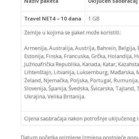
Naziv paketa
Uključen saobraćaj
Travel NET4 – 10 dana
1 GB
Zemlje u kojima se paket može koristiti:
Armenija, Australija, Austrija, Bahrein, Belgija,
Estonija, Finska, Francuska, Grčka, Holandija, Hrv
Južnoafrička Republika, Kanada, Katar, Kazahstan,
Lihtenštajn, Litvanija, Luksemburg, Mađarska, 
Zeland, Njemačka, Poljska, Portugal, Rumunija, 
Slovenija, Španija, Švedska, Švicarska, Tajland,
Ukrajina, Velika Britanija.
Cijena saobraćaja nakon potrošnje uključenog 
Datum početka primjene izmjena postojeće ponu