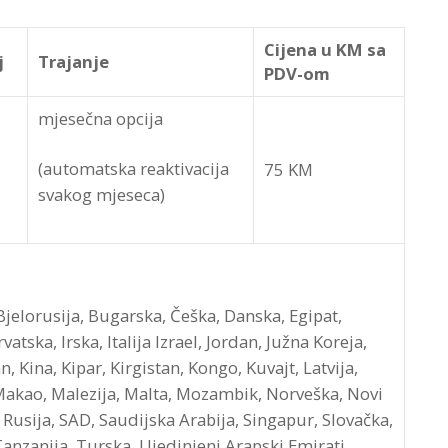
Cijena u KM sa
j
Trajanje
PDV-om
mjesečna opcija
(automatska reaktivacija
75 KM
svakog mjeseca)
 Bjelorusija, Bugarska, Češka, Danska, Egipat,
atska, Irska, Italija Izrael, Jordan, Južna Koreja,
 Kina, Kipar, Kirgistan, Kongo, Kuvajt, Latvija,
Makao, Malezija, Malta, Mozambik, Norveška, Novi
Rusija, SAD, Saudijska Arabija, Singapur, Slovačka,
 Tanzanija, Turska, Ujedinjeni Arapski Emirati,