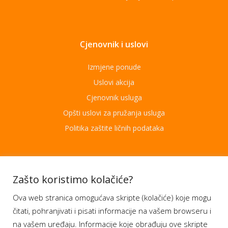
Cjenovnik i uslovi
Izmjene ponude
Uslovi akcija
Cjenovnik usluga
Opšti uslovi za pružanja usluga
Politika zaštite ličnih podataka
Aplikacije
Zašto koristimo kolačiće?
Ova web stranica omogućava skripte (kolačiće) koje mogu
Moj BH Telecom
čitati, pohranjivati i pisati informacije na vašem browseru i
Dostupnost usluga
na vašem uređaju. Informacije koje obrađuju ove skripte