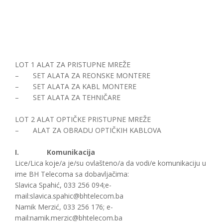
LOT 1 ALAT ZA PRISTUPNE MREŽE
– SET ALATA ZA REONSKE MONTERE
– SET ALATA ZA KABL MONTERE
– SET ALATA ZA TEHNIČARE
LOT 2 ALAT OPTIČKE PRISTUPNE MREŽE
– ALAT ZA OBRADU OPTIČKIH KABLOVA
I.
Komunikacija
Lice/Lica koje/a je/su ovlašteno/a da vodi/e komunikaciju u
ime BH Telecoma sa dobavljačima:
Slavica Spahić, 033 256 094;e-
mail:slavica.spahic@bhtelecom.ba
Namik Merzić, 033 256 176; e-
mail:namik.merzic@bhtelecom.ba