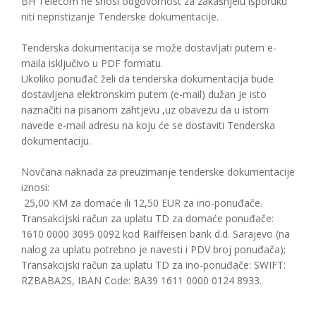
BH Telecom ne snosi odgovornost za zakašnjelu isporuku
niti nepristizanje Tenderske dokumentacije.
Tenderska dokumentacija se može dostavljati putem e-
maila isključivo u PDF formatu.
Ukoliko ponuđač želi da tenderska dokumentacija bude
dostavljena elektronskim putem (e-mail) dužan je isto
naznačiti na pisanom zahtjevu ,uz obavezu da u istom
navede e-mail adresu na koju će se dostaviti Tenderska
dokumentaciju.
Novčana naknada za preuzimanje tenderske dokumentacije
iznosi:
25,00 KM za domaće ili 12,50 EUR za ino-ponuđače.
Transakcijski račun za uplatu TD za domaće ponuđače:
1610 0000 3095 0092 kod Raiffeisen bank d.d. Sarajevo (na
nalog za uplatu potrebno je navesti i PDV broj ponuđača);
Transakcijski račun za uplatu TD za ino-ponuđače: SWIFT:
RZBABA2S, IBAN Code: BA39 1611 0000 0124 8933.