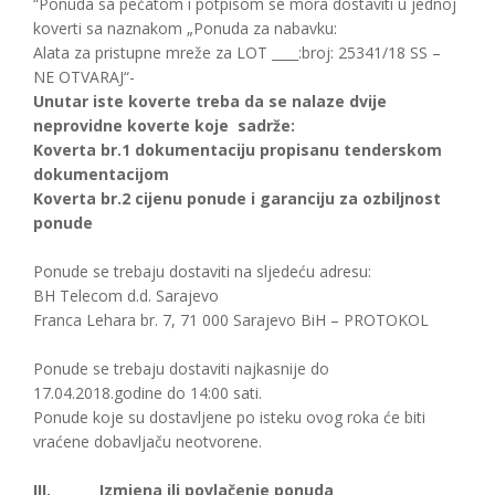
“Ponuda sa pečatom i potpisom se mora dostaviti u jednoj
koverti sa naznakom „Ponuda za nabavku:
Alata za pristupne mreže za LOT ____:broj: 25341/18 SS –
NE OTVARAJ“-
Unutar iste koverte treba da se nalaze dvije
neprovidne koverte koje sadrže:
Koverta br.1 dokumentaciju propisanu tenderskom
dokumentacijom
Koverta br.2 cijenu ponude i garanciju za ozbiljnost
ponude
Ponude se trebaju dostaviti na sljedeću adresu:
BH Telecom d.d. Sarajevo
Franca Lehara br. 7, 71 000 Sarajevo BiH – PROTOKOL
Ponude se trebaju dostaviti najkasnije do
17.04.2018.godine do 14:00 sati.
Ponude koje su dostavljene po isteku ovog roka će biti
vraćene dobavljaču neotvorene.
III.
Izmjena ili povlačenje ponuda