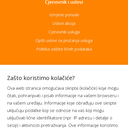
Cjenovnik i uslovi
Izmjene ponude
Uslovi akcija
Cjenovnik usluga
Opšti uslovi za pružanja usluga
Politika zaštite ličnih podataka
Aplikacije
Zašto koristimo kolačiće?
Ova web stranica omogućava skripte (kolačiće) koje mogu
Moj BH Telecom
čitati, pohranjivati i pisati informacije na vašem browseru i
Dostupnost usluga
na vašem uređaju. Informacije koje obrađuju ove skripte
Moja webTV
uključuju podatke koji se odnose na vas koji mogu
Aukcije BH Telecom
uključivati lične identifikatore (npr. IP adresu i detalje o
sesiji) i aktivnosti pretraživanja. Ove informacije koristimo