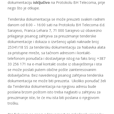
dokumentaciju
isključivo
na Protokolu BH Telecoma, prije
nego što je otkupe.
Tenderska dokumentacija se može preuzeti svakim radnim
danom od 8.00 – 16:00 sati na Protokolu BH Telecoma d.d.
Sarajevo, Franca Lehara 7, 71 000 Sarajevo uz obavezno
prilaganje pisanog zahtjeva za preuzimanje tenderske
dokumentacije i dokaza o izvršenoj uplati naknade broj:
25341/18 SS za tendersku dokumentaciju za Nabavka alata
za pristupne mreže, sa tačnom adresom i kontakt-
telefonom ponuđača i dostavljanje istog na faks broj: +387
33 256 171 na e-mail kontakt osobe iz obavještenja i ista
se može poslati putem obične pošte zainteresovanim
dobavljačima. Bez navedenog pisanog zahtjeva tenderska
dokumentacija ne može biti preuzeta. Ukoliko ponuđač želi
da Tenderska dokumentacija na njegovu adresu bude
poslana brzom poštom isto treba naglasiti u zahtjevu za
preuzimanje iste, te će mu ista biti poslana o njegovom
trošku.