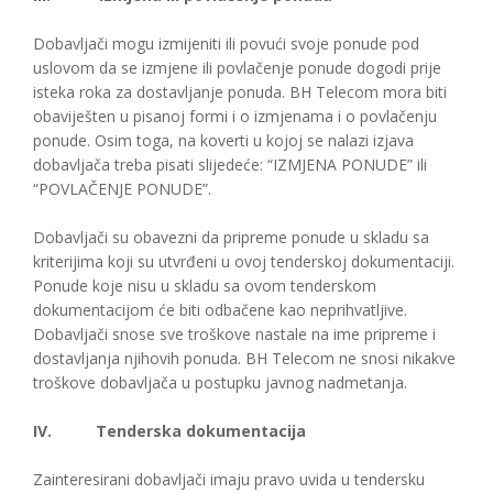
Dobavljači mogu izmijeniti ili povući svoje ponude pod
uslovom da se izmjene ili povlačenje ponude dogodi prije
isteka roka za dostavljanje ponuda. BH Telecom mora biti
obaviješten u pisanoj formi i o izmjenama i o povlačenju
ponude. Osim toga, na koverti u kojoj se nalazi izjava
dobavljača treba pisati slijedeće: “IZMJENA PONUDE” ili
“POVLAČENJE PONUDE”.
Dobavljači su obavezni da pripreme ponude u skladu sa
kriterijima koji su utvrđeni u ovoj tenderskoj dokumentaciji.
Ponude koje nisu u skladu sa ovom tenderskom
dokumentacijom će biti odbačene kao neprihvatljive.
Dobavljači snose sve troškove nastale na ime pripreme i
dostavljanja njihovih ponuda. BH Telecom ne snosi nikakve
troškove dobavljača u postupku javnog nadmetanja.
IV.
Tenderska dokumentacija
Zainteresirani dobavljači imaju pravo uvida u tendersku