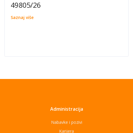
49805/26
Saznaj više
Administracija
Nabavke i pozivi
Karijera