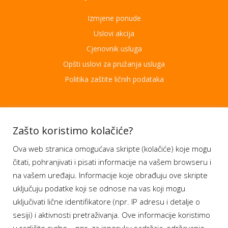
Izmjene ponude
Uslovi akcija
Cjenovnik usluga
Opšti uslovi za pružanja usluga
Politika zaštite ličnih podataka
Aplikacije
Zašto koristimo kolačiće?
Ova web stranica omogućava skripte (kolačiće) koje mogu
Moj BH Telecom
čitati, pohranjivati i pisati informacije na vašem browseru i
Dostupnost usluga
na vašem uređaju. Informacije koje obrađuju ove skripte
Moja webTV
uključuju podatke koji se odnose na vas koji mogu
Aukcije BH Telecom
uključivati lične identifikatore (npr. IP adresu i detalje o
sesiji) i aktivnosti pretraživanja. Ove informacije koristimo