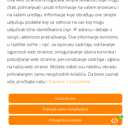
Moj BH Telecom
čitati, pohranjivati i pisati informacije na vašem browseru i
Dostupnost usluga
na vašem uređaju. Informacije koje obrađuju ove skripte
Moja webTV
uključuju podatke koji se odnose na vas koji mogu
Aukcije BH Telecom
uključivati lične identifikatore (npr. IP adresu i detalje o
sesiji) i aktivnosti pretraživanja. Ove informacije koristimo
u različite svrhe – npr. za isporuku sadržaja, održavanje
sigurnosti web stranice, omogućavanje izbora korisnika i
Program lojalnosti
poboljšanje web stranice, personalizacije sadržaja i oglasa
na našoj web stranici. Možete odbiti svu nebitnu obradu
Bonus plus
prihvatanjem samo neophodnih kolačića. Da biste saznali
Prijava za newsletter
više, pročitajte našu
Obavijest o kolačićima!
Dozvoli sve
Prihvati samo neophodne
Copyright BH Telecom d.d. Sarajevo. All rights reserved.
Prilagodi postavke