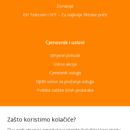
Donacije
BH Telecom i SFF – Za najbolje filmske priče
Cjenovnik i uslovi
Izmjene ponude
Uslovi akcija
Cjenovnik usluga
Opšti uslovi za pružanja usluga
Politika zaštite ličnih podataka
Aplikacije
Zašto koristimo kolačiće?
Ova web stranica omogućava skripte (kolačiće) koje mogu