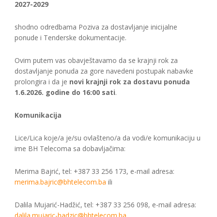
2027-2029
shodno odredbama Poziva za dostavljanje inicijalne
ponude i Tenderske dokumentacije.
Ovim putem vas obavještavamo da se krajnji rok za
dostavljanje ponuda za gore navedeni postupak nabavke
prolongira i da je
novi krajnji rok za dostavu ponuda
1.6.2026. godine do 16:00 sati
.
Komunikacija
Lice/Lica koje/a je/su ovlašteno/a da vodi/e komunikaciju u
ime BH Telecoma sa dobavljačima:
Merima Bajrić, tel: +387 33 256 173, e-mail adresa:
merima.bajric@bhtelecom.ba
ili
Dalila Mujarić-Hadžić, tel: +387 33 256 098, e-mail adresa:
dalila.mujaric-hadzic@bhtelecom.ba