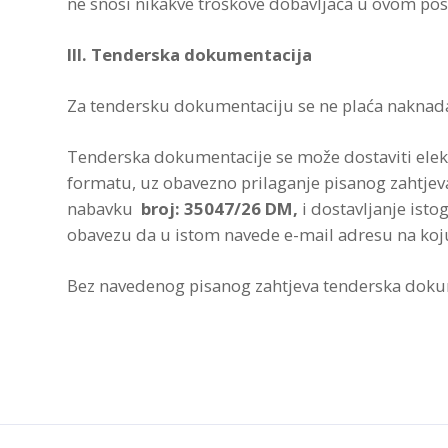
ne snosi nikakve troškove dobavljača u ovom po
III. Tenderska dokumentacija
Za tendersku dokumentaciju se ne plaća naknad
Tenderska dokumentacije se može dostaviti ele
formatu, uz obavezno prilaganje pisanog zahtje
nabavku
broj: 35047/26 DM,
i dostavljanje isto
obavezu da u istom navede e-mail adresu na koj
Bez navedenog pisanog zahtjeva tenderska dokum