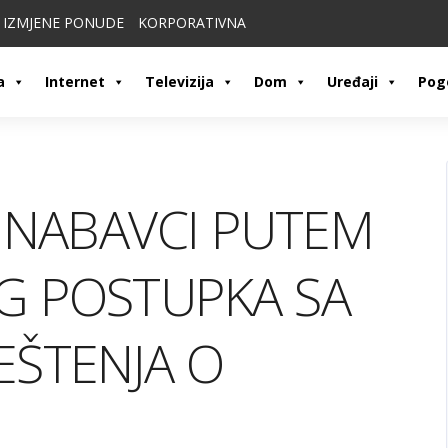
IZMJENE PONUDE
KORPORATIVNA
a
Internet
Televizija
Dom
Uređaji
Pog
 NABAVCI PUTEM
G POSTUPKA SA
EŠTENJA O