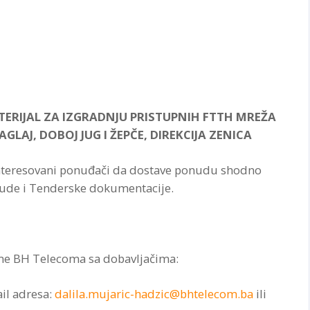
TERIJAL ZA IZGRADNJU PRISTUPNIH FTTH MREŽA
AJ, DOBOJ JUG I ŽEPČE, DIREKCIJA ZENICA
interesovani ponuđači da dostave ponudu shodno
nude i Tenderske dokumentacije.
ime BH Telecoma sa dobavljačima:
ail adresa:
dalila.mujaric-hadzic@bhtelecom.ba
ili