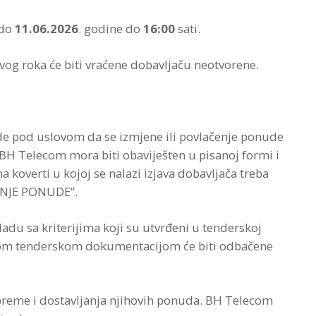
 do
11.06.2026
. godine do
16:00
sati.
ovog roka će biti vraćene dobavljaču neotvorene.
ude pod uslovom da se izmjene ili povlačenje ponude
 BH Telecom mora biti obaviješten u pisanoj formi i
koverti u kojoj se nalazi izjava dobavljača treba
ČENJE PONUDE”.
du sa kriterijima koji su utvrđeni u tenderskoj
vom tenderskom dokumentacijom će biti odbačene
ipreme i dostavljanja njihovih ponuda. BH Telecom