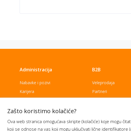
Administracija
B2B
Nabavke i pozivi
Veleprodaja
Karijera
Partneri
Pristup informacijama
Sponzorstva
Arhiva vijesti
Donacije
Zašto koristimo kolačiće?
Arhiva obavijesti
BH Telecom i SFF – 
Ova web stranica omogućava skripte (kolačiće) koje mogu čitati
filmske priče
koji se odnose na vas koji mogu uključivati lične identifikatore (