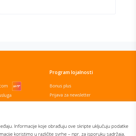
Program lojalnosti
ecom
Bonus plus
Prijava za newsletter
usluga
Telecom
ređaju. Informacije koje obrađuju ove skripte uključuju podatke
ormacije koristimo u različite svrhe – npr. za isporuku sadržaja,