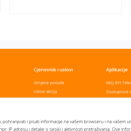
Cjenovnik i uslovi
Aplikacije
Izmjene ponude
Moj BH Tel
Uslovi akcija
Dostupnost 
Cjenovnik usluga
Moja webTV
Opšti uslovi za pružanja usluga
Aukcije BH 
Za najbolje
Politika zaštite ličnih podataka
, pohranjivati i pisati informacije na vašem browseru i na vašem u
npr. IP adresu i detalje o sesiji) i aktivnosti pretraživanja. Ove inf