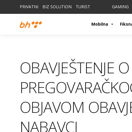
PRIVATNI
BIZ SOLUTION
TURIST
GAMING
Mobilna
Fiksn
OBAVJEŠTENJE O
PREGOVARAČKO
OBJAVOM OBAVJ
NABAVCI