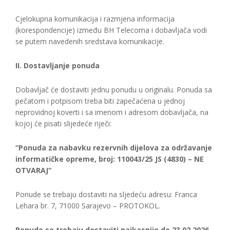
Cjelokupna komunikacija i razmjena informacija
(korespondencije) između BH Telecoma i dobavljača vodi
se putem navedenih sredstava komunikacije.
II. Dostavljanje ponuda
Dobavljač će dostaviti jednu ponudu u originalu. Ponuda sa
pečatom i potpisom treba biti zapečaćena u jednoj
neprovidnoj koverti i sa imenom i adresom dobavljača, na
kojoj će pisati slijedeće riječi:
“Ponuda za nabavku rezervnih dijelova za održavanje
informatičke opreme, broj: 110043/25 JS (4830) – NE
OTVARAJ“
Ponude se trebaju dostaviti na sljedeću adresu: Franca
Lehara br. 7, 71000 Sarajevo – PROTOKOL.
Ponude se trebaju dostaviti najkasnije do 23.02.2026.