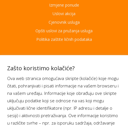
Izmjene ponude
Uslovi akcija
Cjenovnik usluga
Opšti uslovi za pružanja usluga
Politika zaštite ličnih podataka
Aplikacije
Zašto koristimo kolačiće?
Ova web stranica omogućava skripte (kolačiće) koje mogu
Moj BH Telecom
čitati, pohranjivati i pisati informacije na vašem browseru i
Dostupnost usluga
na vašem uređaju. Informacije koje obrađuju ove skripte
Moja webTV
uključuju podatke koji se odnose na vas koji mogu
Aukcije BH Telecom
uključivati lične identifikatore (npr. IP adresu i detalje o
sesiji) i aktivnosti pretraživanja. Ove informacije koristimo
u različite svrhe – npr. za isporuku sadržaja, održavanje