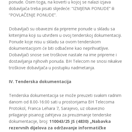
ponude. Osim toga, na koverti u kojoj se nalazi izjava
dobavljača treba pisati slijedeće: “IZMJENA PONUDE” ili
“POVLAČENJE PONUDE”.
Dobavljači su obavezni da pripreme ponude u skladu sa
kriterijima koji su utvrđeni u ovoj tenderskoj dokumentaciji.
Ponude koje nisu u skladu sa ovom tenderskom
dokumentacijom će biti odbačene kao neprihvatljive.
Dobavljači snose sve troškove nastale na ime pripreme i
dostavljanja njihovih ponuda. BH Telecom ne snosi nikakve
troškove dobavljača u postupku nadmetanja.
IV. Tenderska dokumentacija
Tenderska dokumentacija se može preuzeti svakim radnim
danom od 8.00-16:00 sati u prostorijama BH Telecoma
Protokol, Franca Lehara 7, Sarajevo, uz obavezno
prilaganje pisanog zahtjeva za preuzimanje tenderske
dokumentacije, broj:
110043/25 JS (4830) „Nabavka
rezervnih dijelova za održavanje informatičke