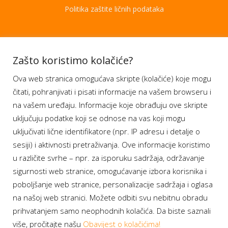
Politika zaštite ličnih podataka
Aplikacije
Zašto koristimo kolačiće?
Ova web stranica omogućava skripte (kolačiće) koje mogu
Moj BH Telecom
čitati, pohranjivati i pisati informacije na vašem browseru i
Dostupnost usluga
na vašem uređaju. Informacije koje obrađuju ove skripte
Moja webTV
uključuju podatke koji se odnose na vas koji mogu
Aukcije BH Telecom
uključivati lične identifikatore (npr. IP adresu i detalje o
sesiji) i aktivnosti pretraživanja. Ove informacije koristimo
u različite svrhe – npr. za isporuku sadržaja, održavanje
sigurnosti web stranice, omogućavanje izbora korisnika i
Program lojalnosti
poboljšanje web stranice, personalizacije sadržaja i oglasa
na našoj web stranici. Možete odbiti svu nebitnu obradu
Bonus plus
prihvatanjem samo neophodnih kolačića. Da biste saznali
Prijava za newsletter
više, pročitajte našu
Obavijest o kolačićima!