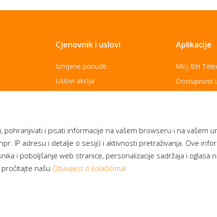
Cjenovnik i uslovi
Aplikacije
Izmjene ponude
Moj BH Tel
Uslovi akcija
Dostupnost 
Cjenovnik usluga
Moja webTV
Opšti uslovi za pružanja usluga
Aukcije BH 
Za najbolje
Politika zaštite ličnih podataka
, pohranjivati i pisati informacije na vašem browseru i na vašem u
npr. IP adresu i detalje o sesiji) i aktivnosti pretraživanja. Ove inf
ika i poboljšanje web stranice, personalizacije sadržaja i oglasa 
 pročitajte našu
Obavijest o kolačićima!