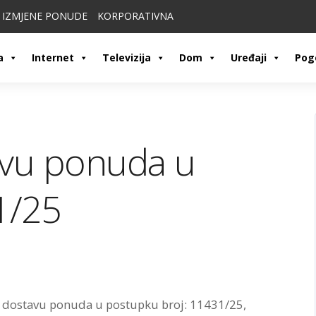
IZMJENE PONUDE
KORPORATIVNA
a
Internet
Televizija
Dom
Uređaji
Pog
avu ponuda u
1/25
a dostavu ponuda u postupku broj: 11431/25,