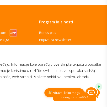
Program lojalnosti
ecom
Bonus plus
Prijava za newsletter
usluga
Telecom
ređaju. Informacije koje obrađuju ove skripte uključuju podatke
ormacije koristimo u različite svrhe – npr. za isporuku sadržaja,
na našoj web stranici. Možete odbiti svu nebitnu obradu
Zdravo, kako mogu pomoći?
Prilagodi postavke