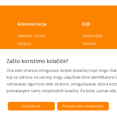
Administracija
B2B
Nabavke i pozivi
Veleprodaja
Karijera
Partneri
Pristup informacijama
Sponzorstva
Arhiva vijesti
Donacije
Zašto koristimo kolačiće?
Arhiva obavijesti
BH Telecom i SFF – 
Ova web stranica omogućava skripte (kolačiće) koje mogu čitati
filmske priče
koji se odnose na vas koji mogu uključivati lične identifikatore (
održavanje sigurnosti web stranice, omogućavanje izbora korisn
prihvatanjem samo neophodnih kolačića. Da biste saznali više,
Dozvoli sve
Prihvati samo neophodne
Copyright BH Telecom d.d. Sarajevo. All rights reserved.