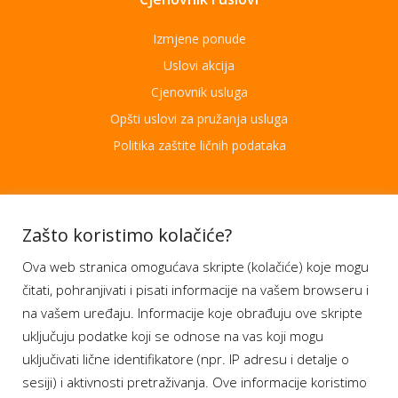
Izmjene ponude
Uslovi akcija
Cjenovnik usluga
Opšti uslovi za pružanja usluga
Politika zaštite ličnih podataka
Aplikacije
Zašto koristimo kolačiće?
Ova web stranica omogućava skripte (kolačiće) koje mogu
Moj BH Telecom
čitati, pohranjivati i pisati informacije na vašem browseru i
Dostupnost usluga
na vašem uređaju. Informacije koje obrađuju ove skripte
Moja webTV
uključuju podatke koji se odnose na vas koji mogu
Aukcije BH Telecom
uključivati lične identifikatore (npr. IP adresu i detalje o
sesiji) i aktivnosti pretraživanja. Ove informacije koristimo