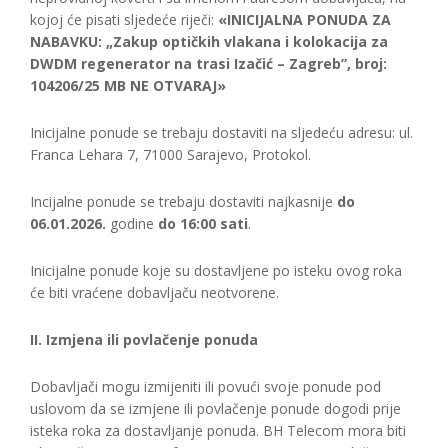
kojoj će pisati sljedeće riječi:
«INICIJALNA PONUDA ZA
NABAVKU: „Zakup optičkih vlakana i kolokacija za
DWDM regenerator na trasi Izačić – Zagreb”, broj:
104206/25 MB NE OTVARAJ»
Inicijalne ponude se trebaju dostaviti na sljedeću adresu: ul.
Franca Lehara 7, 71000 Sarajevo, Protokol.
Incijalne ponude se trebaju dostaviti najkasnije
do
06.01.2026.
godine
do 16:00 sati
.
Inicijalne ponude koje su dostavljene po isteku ovog roka
će biti vraćene dobavljaču neotvorene.
II. Izmjena ili povlačenje ponuda
Dobavljači mogu izmijeniti ili povući svoje ponude pod
uslovom da se izmjene ili povlačenje ponude dogodi prije
isteka roka za dostavljanje ponuda. BH Telecom mora biti