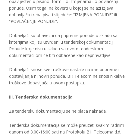
obaviješten u pisanoj formi i o izmjenama i o povlačenju
ponude. Osim toga, na koverti u kojoj se nalazi izjava
dobavljača treba pisati slijedeće: “IZMJENA PONUDE” ili
“POVLAČENJE PONUDE”.
Dobavljači su obavezni da pripreme ponude u skladu sa
kriterijima koji su utvrđeni u tenderskoj dokumentaciji.
Ponude koje nisu u skladu sa ovom tenderskom
dokumentacijom će biti odbačene kao neprihvatljive.
Dobavljači snose sve troškove nastale na ime pripreme i
dostavljanja njihovih ponuda. BH Telecom ne snosi nikakve
troškove dobavljača u ovom postupku.
III. Tenderska dokumentacija
Za tendersku dokumentaciju se ne plaća naknada.
Tenderska dokumentacija se može preuzeti svakim radnim
danom od 8.00-16:00 sati na Protokolu BH Telecoma d.d.