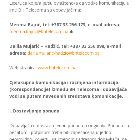
Lice/Lica koje/a je/su ovlašteno/a da vodi/e komunikaciju u
ime BH Telecoma sa dobavljačima:
Merima Bajrić, tel: +387 33 256 173, e-mail adresa:
merima.bajric@bhtelecom.ba
ili
Dalila Mujarić – Hadžić, tel: +387 33 256 098, e-mail
adresa:
dalila.mujaric-hadzic@bhtelecom.ba
Web stranica:
www.bhtelecom.ba
Cjelokupna komunikacija i razmjena informacija
(korespondencije) između BH Telecoma i dobavljača
vodi se putem navedenih sredstava komunikacije.
I. Dostavljanje ponuda
Dobavljač će dostaviti jednu ponudu u originalu. Ponuda sa
pečatom i potpisom treba biti zapečaćena u jednoj
neprovidnoj koverti i sa imenom i adresom dobavljača, na