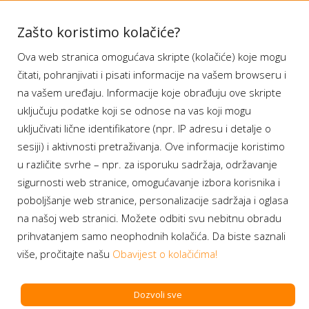
Aplikacije
Zašto koristimo kolačiće?
Ova web stranica omogućava skripte (kolačiće) koje mogu
Moj BH Telecom
čitati, pohranjivati i pisati informacije na vašem browseru i
Dostupnost usluga
na vašem uređaju. Informacije koje obrađuju ove skripte
Moja webTV
uključuju podatke koji se odnose na vas koji mogu
Aukcije BH Telecom
uključivati lične identifikatore (npr. IP adresu i detalje o
sesiji) i aktivnosti pretraživanja. Ove informacije koristimo
u različite svrhe – npr. za isporuku sadržaja, održavanje
sigurnosti web stranice, omogućavanje izbora korisnika i
Program lojalnosti
poboljšanje web stranice, personalizacije sadržaja i oglasa
na našoj web stranici. Možete odbiti svu nebitnu obradu
Bonus plus
prihvatanjem samo neophodnih kolačića. Da biste saznali
Prijava za newsletter
više, pročitajte našu
Obavijest o kolačićima!
Dozvoli sve