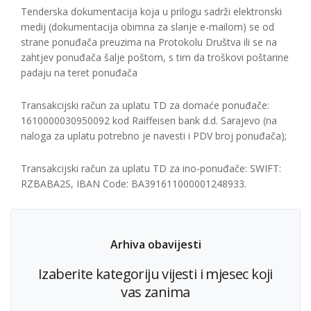
Tenderska dokumentacija koja u prilogu sadrži elektronski
medij (dokumentacija obimna za slanje e-mailom) se od
strane ponuđača preuzima na Protokolu Društva ili se na
zahtjev ponuđača šalje poštom, s tim da troškovi poštarine
padaju na teret ponuđača
Transakcijski račun za uplatu TD za domaće ponuđače:
1610000030950092 kod Raiffeisen bank d.d. Sarajevo (na
naloga za uplatu potrebno je navesti i PDV broj ponuđača);
Transakcijski račun za uplatu TD za ino-ponuđače: SWIFT:
RZBABA2S, IBAN Code: BA391611000001248933.
Arhiva obavijesti
Izaberite kategoriju vijesti i mjesec koji
vas zanima