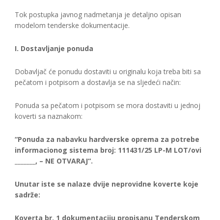
Tok postupka javnog nadmetanja je detaljno opisan
modelom tenderske dokumentacije.
I. Dostavljanje ponuda
Dobavljač će ponudu dostaviti u originalu koja treba biti sa
pečatom i potpisom a dostavlja se na sljedeći način:
Ponuda sa pečatom i potpisom se mora dostaviti u jednoj
koverti sa naznakom:
“Ponuda za nabavku hardverske oprema za potrebe
informacionog sistema broj: 111431/25 LP-M LOT/ovi
_______, – NE OTVARAJ“.
Unutar iste se nalaze dvije neprovidne koverte koje
sadrže:
Koverta br. 1 dokumentaciju propisanu Tenderskom