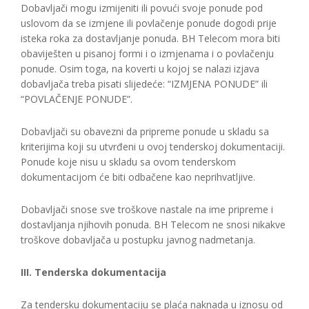
Dobavljači mogu izmijeniti ili povući svoje ponude pod
uslovom da se izmjene ili povlačenje ponude dogodi prije
isteka roka za dostavljanje ponuda. BH Telecom mora biti
obaviješten u pisanoj formi i o izmjenama i o povlačenju
ponude. Osim toga, na koverti u kojoj se nalazi izjava
dobavljača treba pisati slijedeće: “IZMJENA PONUDE” ili
“POVLAČENJE PONUDE”.
Dobavljači su obavezni da pripreme ponude u skladu sa
kriterijima koji su utvrđeni u ovoj tenderskoj dokumentaciji.
Ponude koje nisu u skladu sa ovom tenderskom
dokumentacijom će biti odbačene kao neprihvatljive.
Dobavljači snose sve troškove nastale na ime pripreme i
dostavljanja njihovih ponuda. BH Telecom ne snosi nikakve
troškove dobavljača u postupku javnog nadmetanja.
III. Tenderska dokumentacija
Za tendersku dokumentaciju se plaća naknada u iznosu od