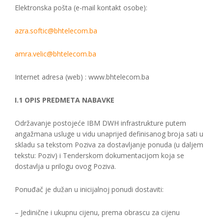
Elektronska pošta (e-mail kontakt osobe):
azra.softic@bhtelecom.ba
amra.velic@bhtelecom.ba
Internet adresa (web) : www.bhtelecom.ba
I.1 OPIS PREDMETA NABAVKE
Održavanje postojeće IBM DWH infrastrukture putem
angažmana usluge u vidu unaprijed definisanog broja sati u
skladu sa tekstom Poziva za dostavljanje ponuda (u daljem
tekstu: Poziv) i Tenderskom dokumentacijom koja se
dostavlja u prilogu ovog Poziva.
Ponuđač je dužan u inicijalnoj ponudi dostaviti:
– Jedinične i ukupnu cijenu, prema obrascu za cijenu