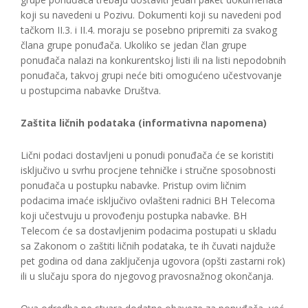
koji su navedeni u Pozivu. Dokumenti koji su navedeni pod
tačkom II.3. i II.4. moraju se posebno pripremiti za svakog
člana grupe ponuđača. Ukoliko se jedan član grupe
ponuđača nalazi na konkurentskoj listi ili na listi nepodobnih
ponuđača, takvoj grupi neće biti omogućeno učestvovanje
u postupcima nabavke Društva.
Zaštita ličnih podataka (informativna napomena)
Lični podaci dostavljeni u ponudi ponuđača će se koristiti
isključivo u svrhu procjene tehničke i stručne sposobnosti
ponuđača u postupku nabavke. Pristup ovim ličnim
podacima imaće isključivo ovlašteni radnici BH Telecoma
koji učestvuju u provođenju postupka nabavke. BH
Telecom će sa dostavljenim podacima postupati u skladu
sa Zakonom o zaštiti ličnih podataka, te ih čuvati najduže
pet godina od dana zaključenja ugovora (opšti zastarni rok)
ili u slučaju spora do njegovog pravosnažnog okončanja.