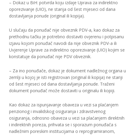
– Dokaz u BiH: potvrda koju izdaje Uprava za indirektno
oporezivanje (UIO), ne starija od šest mjeseci od dana
dostavljanja ponude (original ili kopija).
U slučaju da ponuđač nije obveznik PDV-a, kao dokaz za
prethodnu tačku je potrebno dostaviti ovjerenu i potpisanu
izjavu kojom ponuđač navodi da nije obveznik PDV-a ili
Uvjerenje Uprave za indirektno oporezivanje (UIO) kojim se
konstatuje da ponuđač nije PDV obveznik.
– Za ino ponuđače, dokaz je dokument nadležnog organa u
zemlji u kojoj je isti registrovan (original ili kopija) ne stariji
od šest mjeseci od dana dostavljanja ponude. Traženi
dokument ponuđač može dostaviti u originalu ili kopiji.
Kao dokaz za ispunjavanje obaveza u vezi sa plaćanjem
penzionog i invalidskog osiguranja i zdravstvenog
osiguranja, odnosno obaveza u vezi sa plaćanjem direktnih
i indirektnih poreza, prihvata se i sporazum ponuđača s
nadležnim poreskim institucijama o reprogramiranom,