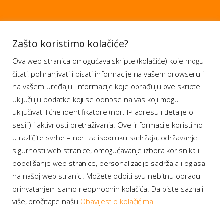
Aplikacije
Zašto koristimo kolačiće?
Ova web stranica omogućava skripte (kolačiće) koje mogu
Moj BH Telecom
čitati, pohranjivati i pisati informacije na vašem browseru i
Dostupnost usluga
na vašem uređaju. Informacije koje obrađuju ove skripte
Moja webTV
uključuju podatke koji se odnose na vas koji mogu
Aukcije BH Telecom
uključivati lične identifikatore (npr. IP adresu i detalje o
sesiji) i aktivnosti pretraživanja. Ove informacije koristimo
u različite svrhe – npr. za isporuku sadržaja, održavanje
sigurnosti web stranice, omogućavanje izbora korisnika i
Program lojalnosti
poboljšanje web stranice, personalizacije sadržaja i oglasa
na našoj web stranici. Možete odbiti svu nebitnu obradu
Bonus plus
prihvatanjem samo neophodnih kolačića. Da biste saznali
Prijava za newsletter
više, pročitajte našu
Obavijest o kolačićima!