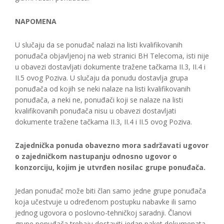
NAPOMENA
U slučaju da se ponuđač nalazi na listi kvalifikovanih
ponuđača objavljenoj na web stranici BH Telecoma, isti nije
u obavezi dostavljati dokumente tražene tačkama II.3, II.4 i
II.5 ovog Poziva. U slučaju da ponudu dostavlja grupa
ponuđača od kojih se neki nalaze na listi kvalifikovanih
ponuđača, a neki ne, ponuđači koji se nalaze na listi
kvalifikovanih ponuđača nisu u obavezi dostavljati
dokumente tražene tačkama II.3, II.4 i II.5 ovog Poziva.
Zajednička ponuda obavezno mora sadržavati ugovor
o zajedničkom nastupanju odnosno ugovor o
konzorciju, kojim je utvrđen nosilac grupe ponuđača.
Jedan ponuđač može biti član samo jedne grupe ponuđača
koja učestvuje u određenom postupku nabavke ili samo
jednog ugovora o poslovno-tehničkoj saradnji. Članovi
grupe ponuđača trebaju dostaviti jedan paket dokumenata