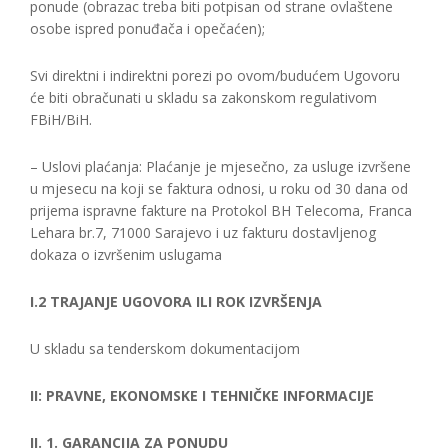
ponude (obrazac treba biti potpisan od strane ovlaštene
osobe ispred ponuđača i opečaćen);
Svi direktni i indirektni porezi po ovom/budućem Ugovoru
će biti obračunati u skladu sa zakonskom regulativom
FBiH/BiH.
– Uslovi plaćanja: Plaćanje je mjesečno, za usluge izvršene
u mjesecu na koji se faktura odnosi, u roku od 30 dana od
prijema ispravne fakture na Protokol BH Telecoma, Franca
Lehara br.7, 71000 Sarajevo i uz fakturu dostavljenog
dokaza o izvršenim uslugama
I.2 TRAJANJE UGOVORA ILI ROK IZVRŠENJA
U skladu sa tenderskom dokumentacijom
II: PRAVNE, EKONOMSKE I TEHNIČKE INFORMACIJE
II. 1. GARANCIJA ZA PONUDU