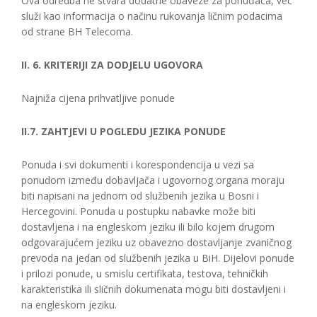
Ova odredba ne stvara dodatne obaveze za ponuđača, već
služi kao informacija o načinu rukovanja ličnim podacima
od strane BH Telecoma.
II. 6. KRITERIJI ZA DODJELU UGOVORA
Najniža cijena prihvatljive ponude
II.7. ZAHTJEVI U POGLEDU JEZIKA PONUDE
Ponuda i svi dokumenti i korespondencija u vezi sa
ponudom između dobavljača i ugovornog organa moraju
biti napisani na jednom od službenih jezika u Bosni i
Hercegovini. Ponuda u postupku nabavke može biti
dostavljena i na engleskom jeziku ili bilo kojem drugom
odgovarajućem jeziku uz obavezno dostavljanje zvaničnog
prevoda na jedan od službenih jezika u BiH. Dijelovi ponude
i prilozi ponude, u smislu certifikata, testova, tehničkih
karakteristika ili sličnih dokumenata mogu biti dostavljeni i
na engleskom jeziku.