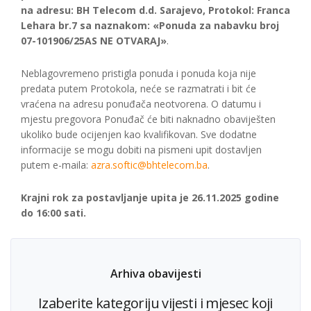
na adresu: BH Telecom d.d. Sarajevo, Protokol: Franca
Lehara br.7 sa naznakom: «Ponuda za nabavku broj
07-101906/25AS NE OTVARAJ»
.
Neblagovremeno pristigla ponuda i ponuda koja nije
predata putem Protokola, neće se razmatrati i bit će
vraćena na adresu ponuđača neotvorena. O datumu i
mjestu pregovora Ponuđač će biti naknadno obaviješten
ukoliko bude ocijenjen kao kvalifikovan. Sve dodatne
informacije se mogu dobiti na pismeni upit dostavljen
putem e-maila:
azra.softic@bhtelecom.ba
.
Krajni rok za postavljanje upita je 26.11.2025 godine
do 16:00 sati.
Arhiva obavijesti
Izaberite kategoriju vijesti i mjesec koji