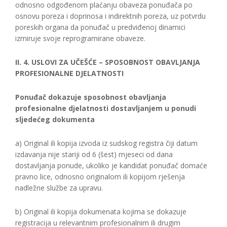
odnosno odgođenom plaćanju obaveza ponuđača po
osnovu poreza i doprinosa i indirektnih poreza, uz potvrdu
poreskih organa da ponuđač u predviđenoj dinamici
izmiruje svoje reprogramirane obaveze.
II. 4. USLOVI ZA UČEŠĆE – SPOSOBNOST OBAVLJANJA
PROFESIONALNE DJELATNOSTI
Ponuđač dokazuje sposobnost obavljanja
profesionalne djelatnosti dostavljanjem u ponudi
sljedećeg dokumenta
a) Original ili kopija izvoda iz sudskog registra čiji datum
izdavanja nije stariji od 6 (šest) mjeseci od dana
dostavljanja ponude, ukoliko je kandidat ponuđač domaće
pravno lice, odnosno originalom ili kopijom rješenja
nadležne službe za upravu.
b) Original ili kopija dokumenata kojima se dokazuje
registracija u relevantnim profesionalnim ili drugim