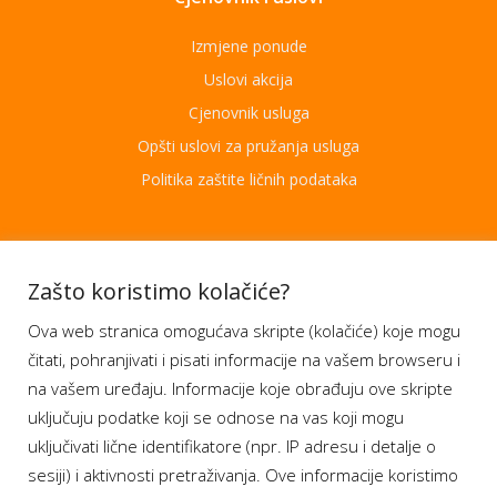
Izmjene ponude
Uslovi akcija
Cjenovnik usluga
Opšti uslovi za pružanja usluga
Politika zaštite ličnih podataka
Aplikacije
Zašto koristimo kolačiće?
Ova web stranica omogućava skripte (kolačiće) koje mogu
Moj BH Telecom
čitati, pohranjivati i pisati informacije na vašem browseru i
Dostupnost usluga
na vašem uređaju. Informacije koje obrađuju ove skripte
Moja webTV
uključuju podatke koji se odnose na vas koji mogu
Aukcije BH Telecom
uključivati lične identifikatore (npr. IP adresu i detalje o
sesiji) i aktivnosti pretraživanja. Ove informacije koristimo