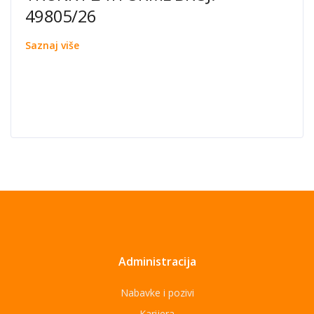
49805/26
Saznaj više
Administracija
Nabavke i pozivi
Karijera