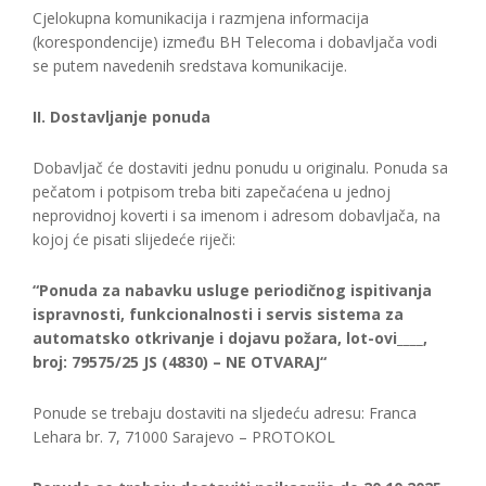
Cjelokupna komunikacija i razmjena informacija
(korespondencije) između BH Telecoma i dobavljača vodi
se putem navedenih sredstava komunikacije.
II. Dostavljanje ponuda
Dobavljač će dostaviti jednu ponudu u originalu. Ponuda sa
pečatom i potpisom treba biti zapečaćena u jednoj
neprovidnoj koverti i sa imenom i adresom dobavljača, na
kojoj će pisati slijedeće riječi:
“Ponuda za nabavku usluge periodičnog ispitivanja
ispravnosti, funkcionalnosti i servis sistema za
automatsko otkrivanje i dojavu požara, lot-ovi____,
broj: 79575/25 JS (4830) – NE OTVARAJ“
Ponude se trebaju dostaviti na sljedeću adresu: Franca
Lehara br. 7, 71000 Sarajevo – PROTOKOL