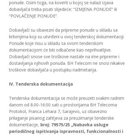
ponude. Osim toga, na koverti u kojoj se nalazi izjava
dobavljača treba pisati slijedeće: “IZMJENA PONUDE” ili
“POVLAČENJE PONUDE”.
Dobavljači su obavezni da pripreme ponude u skladu sa
kriterijima koji su utvrđeni u ovoj tenderskoj dokumentaciji.
Ponude koje nisu u skladu sa ovom tenderskom
dokumentacijom će biti odbačene kao neprihvatljive.
Dobavljači snose sve troškove nastale na ime pripreme i
dostavljanja njihovih ponuda. BH Telecom ne snosi nikakve
troškove dobavljača u postupku nadmetanja.
IV. Tenderska dokumentacija
Tenderska dokumentacija se može preuzeti svakim radnim
danom od 8.00-16:00 sati u prostorijama BH Telecoma
Protokol, Franca Lehara 7, Sarajevo, uz obavezno
prilaganje pisanog zahtjeva za preuzimanje tenderske
dokumentacije,
broj: 79575/25 „Nabavka usluge
periodičnog ispitivanja ispravnosti, funkcionalnosti i