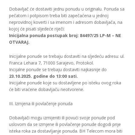
Dobavljač će dostaviti jednu ponudu u originalu. Ponuda sa
pečatom i potpisom treba biti zapečaćena u jednoj
neprovidnoj koverti i sa imenom i adresom dobavljača, na
kojoj će pisati sljedeće riječi:
Inicijalna ponuda postupak broj: 84497/25 LP-M – NE
OTVARAJ.
Inicijalne ponude se trebaju dostaviti na sljedeću adresu: ul.
Franca Lehara 7, 71000 Sarajevo, Protokol.
Incijalne ponude se trebaju dostaviti najkasnije do
23.10.2025. godine do 13:00 sati.
Inicijalne ponude koje su dostavljene po isteku ovog roka
će biti vraćene dobavljaču neotvorene.
III. Izmjena ili povlačenje ponuda
Dobavljači mogu izmijeniti ili povući svoje ponude pod
uslovom da se izmjene ili povlačenje ponude dogodi prije
isteka roka za dostavljanje ponuda. BH Telecom mora biti