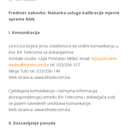
Predmet nabavke: Nabavka usluge kalibracije mjerne
opreme RAN.
I. Komunikacija
Lice/Lica koje/a je/su ovlašteno/a da vodi/e komunikaciju u
ime BH Telecoma sa dobavljačima:
Kontakt-osobe: Lejla Poričanin-Miškić email:
lejla.poricanin-
miskic@bhtelecom.ba
tel. 033/256-157
Minja Tufo tel. 033/256-149
Web stranica: www.bhtelecom.ba
Cjelokupna komunikacija i razmjena informacija
(korespondencije) između BH Telecoma i dobavljača vodi
se putem navedenih sredstava komunikacije.
Web stranica: www.bhtelecom.ba
II. Dostavljanje ponuda