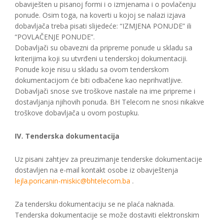
obaviješten u pisanoj formi i o izmjenama i o povlačenju
ponude. Osim toga, na koverti u kojoj se nalazi izjava
dobavljača treba pisati slijedeće: “IZMJENA PONUDE” ili
“POVLAČENJE PONUDE”.
Dobavljači su obavezni da pripreme ponude u skladu sa
kriterijima koji su utvrđeni u tenderskoj dokumentaciji.
Ponude koje nisu u skladu sa ovom tenderskom
dokumentacijom će biti odbačene kao neprihvatljive.
Dobavljači snose sve troškove nastale na ime pripreme i
dostavljanja njihovih ponuda. BH Telecom ne snosi nikakve
troškove dobavljača u ovom postupku.
IV. Tenderska dokumentacija
Uz pisani zahtjev za preuzimanje tenderske dokumentacije
dostavljen na e-mail kontakt osobe iz obavještenja
lejla.poricanin-miskic@bhtelecom.ba
.
Za tendersku dokumentaciju se ne plaća naknada.
Tenderska dokumentacije se može dostaviti elektronskim