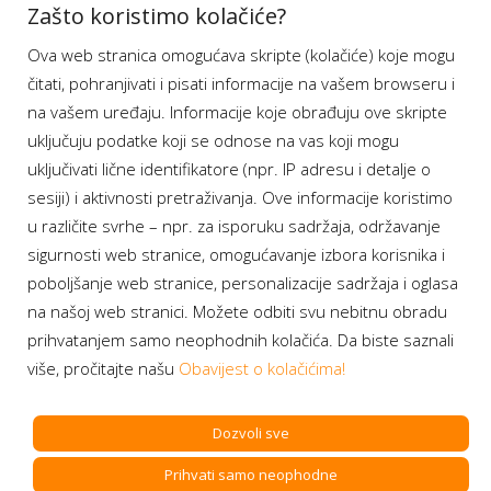
Aplikacije
Zašto koristimo kolačiće?
Ova web stranica omogućava skripte (kolačiće) koje mogu
Moj BH Telecom
čitati, pohranjivati i pisati informacije na vašem browseru i
Dostupnost usluga
na vašem uređaju. Informacije koje obrađuju ove skripte
Moja webTV
uključuju podatke koji se odnose na vas koji mogu
Aukcije BH Telecom
uključivati lične identifikatore (npr. IP adresu i detalje o
sesiji) i aktivnosti pretraživanja. Ove informacije koristimo
u različite svrhe – npr. za isporuku sadržaja, održavanje
sigurnosti web stranice, omogućavanje izbora korisnika i
Program lojalnosti
poboljšanje web stranice, personalizacije sadržaja i oglasa
na našoj web stranici. Možete odbiti svu nebitnu obradu
Bonus plus
prihvatanjem samo neophodnih kolačića. Da biste saznali
Prijava za newsletter
više, pročitajte našu
Obavijest o kolačićima!
Dozvoli sve
Prihvati samo neophodne