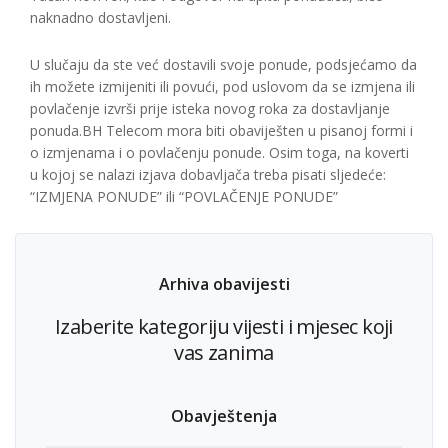
naknadno dostavljeni.
U slučaju da ste već dostavili svoje ponude, podsjećamo da
ih možete izmijeniti ili povući, pod uslovom da se izmjena ili
povlačenje izvrši prije isteka novog roka za dostavljanje
ponuda.BH Telecom mora biti obaviješten u pisanoj formi i
o izmjenama i o povlačenju ponude. Osim toga, na koverti
u kojoj se nalazi izjava dobavljača treba pisati sljedeće:
“IZMJENA PONUDE” ili “POVLAČENJE PONUDE”
Arhiva obavijesti
Izaberite kategoriju vijesti i mjesec koji
vas zanima
Obavještenja