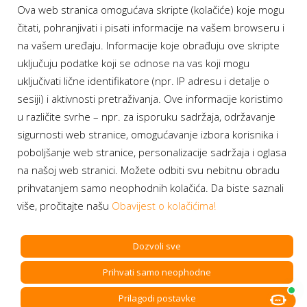
Ova web stranica omogućava skripte (kolačiće) koje mogu
Moj BH Telecom
čitati, pohranjivati i pisati informacije na vašem browseru i
Dostupnost usluga
na vašem uređaju. Informacije koje obrađuju ove skripte
Moja webTV
uključuju podatke koji se odnose na vas koji mogu
Aukcije BH Telecom
uključivati lične identifikatore (npr. IP adresu i detalje o
sesiji) i aktivnosti pretraživanja. Ove informacije koristimo
u različite svrhe – npr. za isporuku sadržaja, održavanje
sigurnosti web stranice, omogućavanje izbora korisnika i
Program lojalnosti
poboljšanje web stranice, personalizacije sadržaja i oglasa
na našoj web stranici. Možete odbiti svu nebitnu obradu
Bonus plus
prihvatanjem samo neophodnih kolačića. Da biste saznali
Prijava za newsletter
više, pročitajte našu
Obavijest o kolačićima!
Dozvoli sve
Prihvati samo neophodne
Copyright BH Telecom d.d. Sarajevo. All rights reserved.
Prilagodi postavke