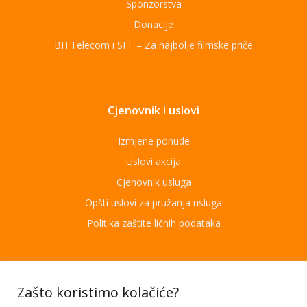
Sponzorstva
Donacije
BH Telecom i SFF – Za najbolje filmske priče
Cjenovnik i uslovi
Izmjene ponude
Uslovi akcija
Cjenovnik usluga
Opšti uslovi za pružanja usluga
Politika zaštite ličnih podataka
Aplikacije
Zašto koristimo kolačiće?