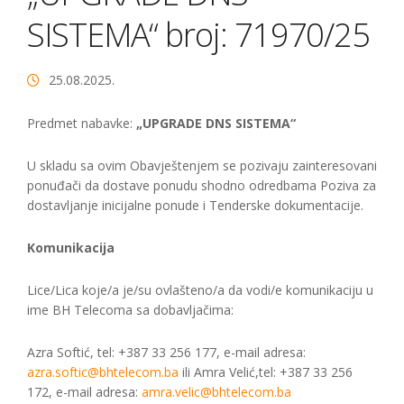
SISTEMA“ broj: 71970/25
25.08.2025.
Predmet nabavke:
„UPGRADE DNS SISTEMA“
U skladu sa ovim Obavještenjem se pozivaju zainteresovani
ponuđači da dostave ponudu shodno odredbama Poziva za
dostavljanje inicijalne ponude i Tenderske dokumentacije.
Komunikacija
Lice/Lica koje/a je/su ovlašteno/a da vodi/e komunikaciju u
ime BH Telecoma sa dobavljačima:
Azra Softić, tel: +387 33 256 177, e-mail adresa:
azra.softic@bhtelecom.ba
ili Amra Velić,tel: +387 33 256
172, e-mail adresa:
amra.velic@bhtelecom.ba