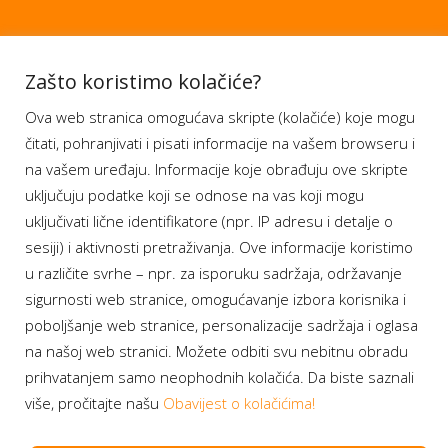
Aplikacije
Zašto koristimo kolačiće?
Ova web stranica omogućava skripte (kolačiće) koje mogu
Moj BH Telecom
čitati, pohranjivati i pisati informacije na vašem browseru i
Dostupnost usluga
na vašem uređaju. Informacije koje obrađuju ove skripte
Moja webTV
uključuju podatke koji se odnose na vas koji mogu
Aukcije BH Telecom
uključivati lične identifikatore (npr. IP adresu i detalje o
sesiji) i aktivnosti pretraživanja. Ove informacije koristimo
u različite svrhe – npr. za isporuku sadržaja, održavanje
sigurnosti web stranice, omogućavanje izbora korisnika i
Program lojalnosti
poboljšanje web stranice, personalizacije sadržaja i oglasa
na našoj web stranici. Možete odbiti svu nebitnu obradu
Bonus plus
prihvatanjem samo neophodnih kolačića. Da biste saznali
Prijava za newsletter
više, pročitajte našu
Obavijest o kolačićima!