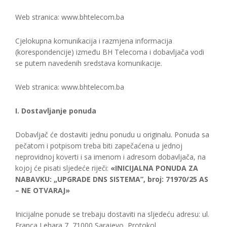
Web stranica: www.bhtelecom.ba
Cjelokupna komunikacija i razmjena informacija
(korespondencije) između BH Telecoma i dobavljača vodi
se putem navedenih sredstava komunikacije.
Web stranica: www.bhtelecom.ba
I. Dostavljanje ponuda
Dobavljač će dostaviti jednu ponudu u originalu. Ponuda sa
pečatom i potpisom treba biti zapečaćena u jednoj
neprovidnoj koverti i sa imenom i adresom dobavljača, na
kojoj će pisati sljedeće riječi:
«INICIJALNA PONUDA ZA
NABAVKU: „UPGRADE DNS SISTEMA”, broj: 71970/25 AS
– NE OTVARAJ»
Inicijalne ponude se trebaju dostaviti na sljedeću adresu: ul.
Franca Lehara 7, 71000 Sarajevo, Protokol.