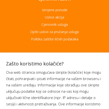
Izmjene ponude
Uslovi akcija
Cjenovnik usluga
Opšti uslovi za pružanja usluga
Politika zaštite ličnih podataka
Aplikacije
Zašto koristimo kolačiće?
Ova web stranica omogućava skripte (kolačiće) koje mogu
Moj BH Telecom
čitati, pohranjivati i pisati informacije na vašem browseru i
Dostupnost usluga
na vašem uređaju. Informacije koje obrađuju ove skripte
Moja webTV
uključuju podatke koji se odnose na vas koji mogu
Aukcije BH Telecom
uključivati lične identifikatore (npr. IP adresu i detalje o
sesiji) i aktivnosti pretraživanja. Ove informacije koristimo