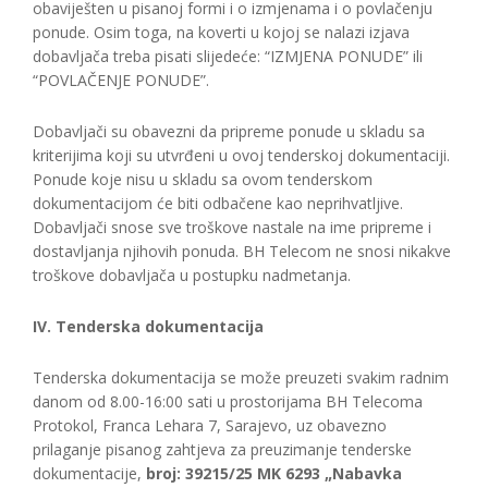
obaviješten u pisanoj formi i o izmjenama i o povlačenju
ponude. Osim toga, na koverti u kojoj se nalazi izjava
dobavljača treba pisati slijedeće: “IZMJENA PONUDE” ili
“POVLAČENJE PONUDE”.
Dobavljači su obavezni da pripreme ponude u skladu sa
kriterijima koji su utvrđeni u ovoj tenderskoj dokumentaciji.
Ponude koje nisu u skladu sa ovom tenderskom
dokumentacijom će biti odbačene kao neprihvatljive.
Dobavljači snose sve troškove nastale na ime pripreme i
dostavljanja njihovih ponuda. BH Telecom ne snosi nikakve
troškove dobavljača u postupku nadmetanja.
IV. Tenderska dokumentacija
Tenderska dokumentacija se može preuzeti svakim radnim
danom od 8.00-16:00 sati u prostorijama BH Telecoma
Protokol, Franca Lehara 7, Sarajevo, uz obavezno
prilaganje pisanog zahtjeva za preuzimanje tenderske
dokumentacije,
broj: 39215/25 MK 6293 „Nabavka