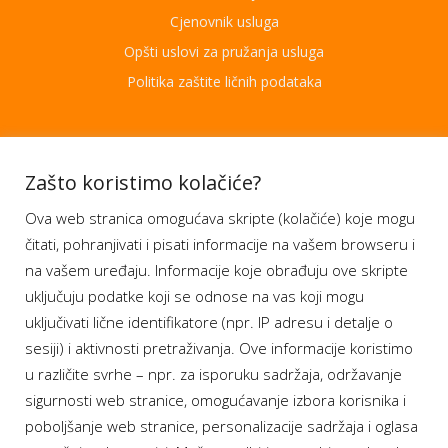
Cjenovnik usluga
Opšti uslovi za pružanja usluga
Politika zaštite ličnih podataka
Aplikacije
Zašto koristimo kolačiće?
Ova web stranica omogućava skripte (kolačiće) koje mogu
Moj BH Telecom
čitati, pohranjivati i pisati informacije na vašem browseru i
Dostupnost usluga
na vašem uređaju. Informacije koje obrađuju ove skripte
Moja webTV
uključuju podatke koji se odnose na vas koji mogu
Aukcije BH Telecom
uključivati lične identifikatore (npr. IP adresu i detalje o
sesiji) i aktivnosti pretraživanja. Ove informacije koristimo
u različite svrhe – npr. za isporuku sadržaja, održavanje
sigurnosti web stranice, omogućavanje izbora korisnika i
Program lojalnosti
poboljšanje web stranice, personalizacije sadržaja i oglasa