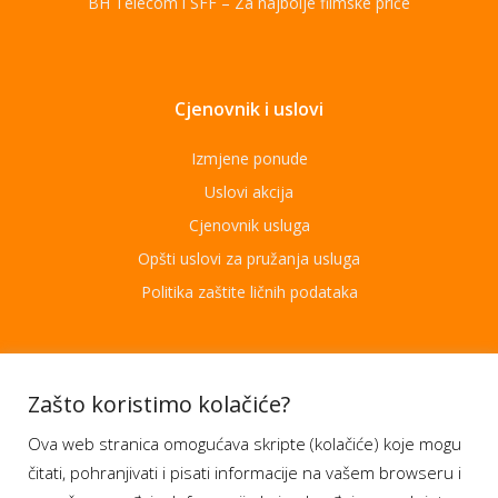
BH Telecom i SFF – Za najbolje filmske priče
Cjenovnik i uslovi
Izmjene ponude
Uslovi akcija
Cjenovnik usluga
Opšti uslovi za pružanja usluga
Politika zaštite ličnih podataka
Aplikacije
Zašto koristimo kolačiće?
Ova web stranica omogućava skripte (kolačiće) koje mogu
Moj BH Telecom
čitati, pohranjivati i pisati informacije na vašem browseru i
Dostupnost usluga