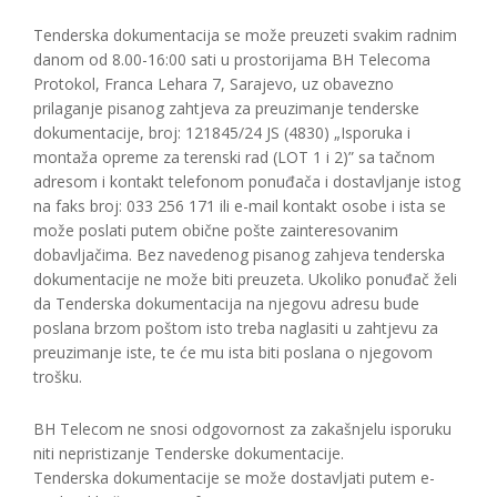
Tenderska dokumentacija se može preuzeti svakim radnim
danom od 8.00-16:00 sati u prostorijama BH Telecoma
Protokol, Franca Lehara 7, Sarajevo, uz obavezno
prilaganje pisanog zahtjeva za preuzimanje tenderske
dokumentacije, broj: 121845/24 JS (4830) „Isporuka i
montaža opreme za terenski rad (LOT 1 i 2)” sa tačnom
adresom i kontakt telefonom ponuđača i dostavljanje istog
na faks broj: 033 256 171 ili e-mail kontakt osobe i ista se
može poslati putem obične pošte zainteresovanim
dobavljačima. Bez navedenog pisanog zahjeva tenderska
dokumentacije ne može biti preuzeta. Ukoliko ponuđač želi
da Tenderska dokumentacija na njegovu adresu bude
poslana brzom poštom isto treba naglasiti u zahtjevu za
preuzimanje iste, te će mu ista biti poslana o njegovom
trošku.
BH Telecom ne snosi odgovornost za zakašnjelu isporuku
niti nepristizanje Tenderske dokumentacije.
Tenderska dokumentacije se može dostavljati putem e-