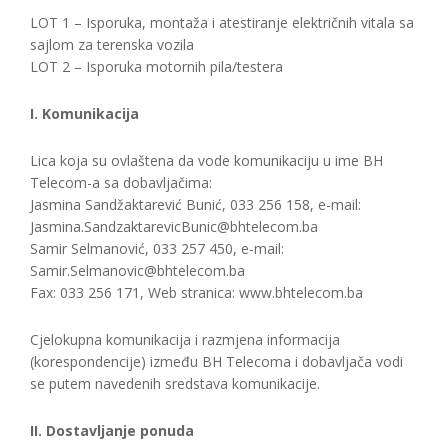
LOT 1 – Isporuka, montaža i atestiranje električnih vitala sa
sajlom za terenska vozila
LOT 2 – Isporuka motornih pila/testera
I. Komunikacija
Lica koja su ovlaštena da vode komunikaciju u ime BH
Telecom-a sa dobavljačima:
Jasmina Sandžaktarević Bunić, 033 256 158, e-mail:
Jasmina.SandzaktarevicBunic@bhtelecom.ba
Samir Selmanović, 033 257 450, e-mail:
Samir.Selmanovic@bhtelecom.ba
Fax: 033 256 171, Web stranica: www.bhtelecom.ba
Cjelokupna komunikacija i razmjena informacija
(korespondencije) između BH Telecoma i dobavljača vodi
se putem navedenih sredstava komunikacije.
II. Dostavljanje ponuda