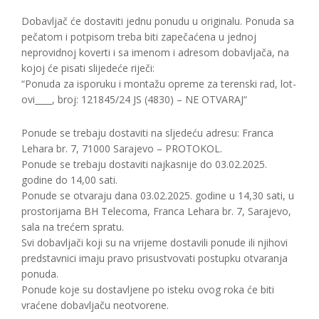
Dobavljač će dostaviti jednu ponudu u originalu. Ponuda sa
pečatom i potpisom treba biti zapečaćena u jednoj
neprovidnoj koverti i sa imenom i adresom dobavljača, na
kojoj će pisati slijedeće riječi:
“Ponuda za isporuku i montažu opreme za terenski rad, lot-
ovi____, broj: 121845/24 JS (4830) – NE OTVARAJ“
Ponude se trebaju dostaviti na sljedeću adresu: Franca
Lehara br. 7, 71000 Sarajevo – PROTOKOL.
Ponude se trebaju dostaviti najkasnije do 03.02.2025.
godine do 14,00 sati.
Ponude se otvaraju dana 03.02.2025. godine u 14,30 sati, u
prostorijama BH Telecoma, Franca Lehara br. 7, Sarajevo,
sala na trećem spratu.
Svi dobavljači koji su na vrijeme dostavili ponude ili njihovi
predstavnici imaju pravo prisustvovati postupku otvaranja
ponuda.
Ponude koje su dostavljene po isteku ovog roka će biti
vraćene dobavljaču neotvorene.