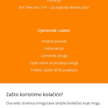
Donacije
BH Telecom i SFF – Za najbolje filmske priče
Cjenovnik i uslovi
Izmjene ponude
Uslovi akcija
Cjenovnik usluga
Opšti uslovi za pružanja usluga
Politika zaštite ličnih podataka
Aplikacije
Zašto koristimo kolačiće?
Ova web stranica omogućava skripte (kolačiće) koje mogu
Moj BH Telecom