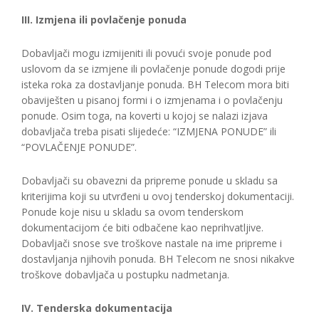
III. Izmjena ili povlačenje ponuda
Dobavljači mogu izmijeniti ili povući svoje ponude pod
uslovom da se izmjene ili povlačenje ponude dogodi prije
isteka roka za dostavljanje ponuda. BH Telecom mora biti
obaviješten u pisanoj formi i o izmjenama i o povlačenju
ponude. Osim toga, na koverti u kojoj se nalazi izjava
dobavljača treba pisati slijedeće: “IZMJENA PONUDE” ili
“POVLAČENJE PONUDE”.
Dobavljači su obavezni da pripreme ponude u skladu sa
kriterijima koji su utvrđeni u ovoj tenderskoj dokumentaciji.
Ponude koje nisu u skladu sa ovom tenderskom
dokumentacijom će biti odbačene kao neprihvatljive.
Dobavljači snose sve troškove nastale na ime pripreme i
dostavljanja njihovih ponuda. BH Telecom ne snosi nikakve
troškove dobavljača u postupku nadmetanja.
IV. Tenderska dokumentacija