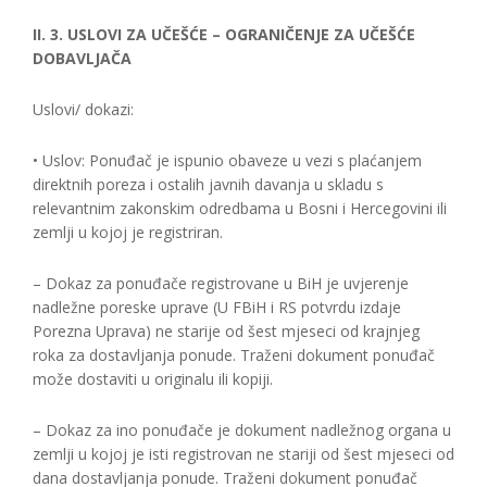
II. 3. USLOVI ZA UČEŠĆE – OGRANIČENJE ZA UČEŠĆE
DOBAVLJAČA
Uslovi/ dokazi:
• Uslov: Ponuđač je ispunio obaveze u vezi s plaćanjem
direktnih poreza i ostalih javnih davanja u skladu s
relevantnim zakonskim odredbama u Bosni i Hercegovini ili
zemlji u kojoj je registriran.
– Dokaz za ponuđače registrovane u BiH je uvjerenje
nadležne poreske uprave (U FBiH i RS potvrdu izdaje
Porezna Uprava) ne starije od šest mjeseci od krajnjeg
roka za dostavljanja ponude. Traženi dokument ponuđač
može dostaviti u originalu ili kopiji.
– Dokaz za ino ponuđače je dokument nadležnog organa u
zemlji u kojoj je isti registrovan ne stariji od šest mjeseci od
dana dostavljanja ponude. Traženi dokument ponuđač