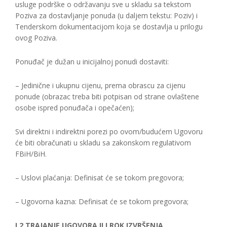
usluge podrške o održavanju sve u skladu sa tekstom
Poziva za dostavljanje ponuda (u daljem tekstu: Poziv) i
Tenderskom dokumentacijom koja se dostavlja u prilogu
ovog Poziva.
Ponuđač je dužan u inicijalnoj ponudi dostaviti:
– Jedinične i ukupnu cijenu, prema obrascu za cijenu
ponude (obrazac treba biti potpisan od strane ovlaštene
osobe ispred ponuđača i opečaćen);
Svi direktni i indirektni porezi po ovom/budućem Ugovoru
će biti obračunati u skladu sa zakonskom regulativom
FBiH/BiH.
– Uslovi plaćanja: Definisat će se tokom pregovora;
– Ugovorna kazna: Definisat će se tokom pregovora;
I.2 TRAJANJE UGOVORA ILI ROK IZVRŠENJA