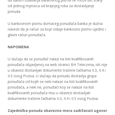
da datum izdavanja bankovnog pisma ne može biti stariji
od jednog mjeseca od krajnjeg roka za dostavljanje
ponuda.
U bankovnom pismu domaćeg ponuđača banka je dužna
navesti da je račun za koje izdaje bankovno pismo ujedno i
glavni račun ponuđača.
NAPOMENA
U slučaju da se ponuđač nalazi na listi kvalifikovanih
ponuđača objavljenoj na web stranici BH Telecoma, isti nije
u obavezi dostavljati dokumente tražene tačkama II.3, II.4 i
II.5 ovog Poziva. U slučaju da ponudu dostavlja grupa
ponuđača od kojih se neki nalaze na listi kvalifikovanih
ponuđača, a neki ne, ponuđači koji se nalaze na listi
kvalifikovanih ponuđača nisu u obavezi dostavljati
dokumente tražene tačkama II.3, II.4 i II.5 ovog Poziva.
Zajednička ponuda obavezno mora sadržavati ugovor