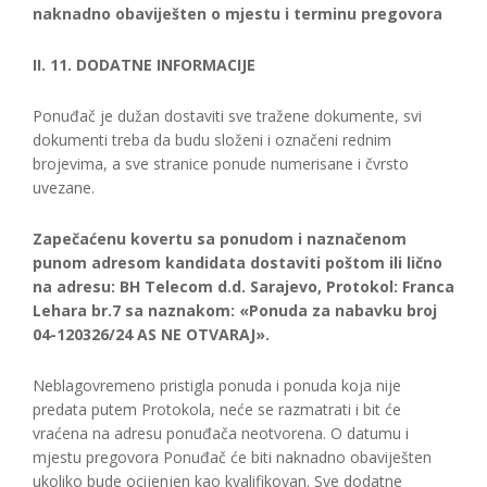
naknadno obaviješten o mjestu i terminu pregovora
II. 11. DODATNE INFORMACIJE
Ponuđač je dužan dostaviti sve tražene dokumente, svi
dokumenti treba da budu složeni i označeni rednim
brojevima, a sve stranice ponude numerisane i čvrsto
uvezane.
Zapečaćenu kovertu sa ponudom i naznačenom
punom adresom kandidata dostaviti poštom ili lično
na adresu: BH Telecom d.d. Sarajevo, Protokol: Franca
Lehara br.7 sa naznakom: «Ponuda za nabavku broj
04-120326/24 AS NE OTVARAJ».
Neblagovremeno pristigla ponuda i ponuda koja nije
predata putem Protokola, neće se razmatrati i bit će
vraćena na adresu ponuđača neotvorena. O datumu i
mjestu pregovora Ponuđač će biti naknadno obaviješten
ukoliko bude ocijenjen kao kvalifikovan. Sve dodatne