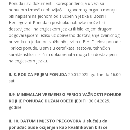
Ponuda i svi dokumenti i korespondencija u vezi sa
ponudom između dobavljača i ugovornog organa moraju
biti napisani na jednom od službenih jezika u Bosni i
Hercegovini. Ponuda u postupku nabavke može biti
dostavljena i na engleskom jeziku ili bilo kojem drugom
odgovarajućem jeziku uz obavezno dostavljanje zvaničnog
prevoda na jedan od službenih jezika u BiH. Dijelovi ponude
i prilozi ponude, u smislu certifikata, testova, tehničkih
karakteristika ili sličnih dokumenata mogu biti dostavljeni i
na engleskom jeziku.
II. 8. ROK ZA PRIJEM PONUDA
20.01.2025. godine do 16:00
sati
II.9. MINIMALAN VREMENSKI PERIOD VAŽNOSTI PONUDE
KOJI JE PONUĐAČ DUŽAN OBEZBIJEDITI:
30.04.2025.
godine.
II. 10. DATUM I MJESTO PREGOVORA
U slučaju da
ponuđač bude ocijenjen kao kvalifikovan biti će