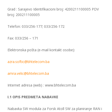
Grad : Sarajevo Identifikacioni broj: 4200211100005 PDV
broj: 200211100005
Telefon: 033/256-177; 033/256-172
Fax: 033/256 – 171
Elektronska pošta (e-mail kontakt osobe):
azra.softic@bhtelecom.ba
amra.velic@bhtelecom.ba
Internet adresa (web) : www.bhtelecom.ba
I.1 OPIS PREDMETA NABAVKE
Nabavka SW modula za Forsk Atoll SW za planiranje RAN i