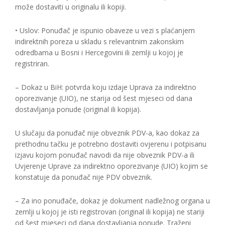
može dostaviti u originalu ili kopiji.
• Uslov: Ponuđač je ispunio obaveze u vezi s plaćanjem
indirektnih poreza u skladu s relevantnim zakonskim
odredbama u Bosni i Hercegovini ili zemlji u kojoj je
registriran.
– Dokaz u BiH: potvrda koju izdaje Uprava za indirektno
oporezivanje (UIO), ne starija od šest mjeseci od dana
dostavljanja ponude (original ili kopija).
U slučaju da ponuđač nije obveznik PDV-a, kao dokaz za
prethodnu tačku je potrebno dostaviti ovjerenu i potpisanu
izjavu kojom ponuđač navodi da nije obveznik PDV-a ili
Uvjerenje Uprave za indirektno oporezivanje (UIO) kojim se
konstatuje da ponuđač nije PDV obveznik.
– Za ino ponuđače, dokaz je dokument nadležnog organa u
zemlji u kojoj je isti registrovan (original ili kopija) ne stariji
od šest mjeseci od dana dostavljanja ponude. Traženi