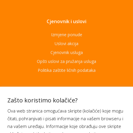
Cjenovnik i uslovi
Izmjene ponude
Uslovi akcija
Cjenovnik usluga
Opšti uslovi za pružanja usluga
Politika zaštite ličnih podataka
Aplikacije
Zašto koristimo kolačiće?
Ova web stranica omogućava skripte (kolačiće) koje mogu
Moj BH Telecom
čitati, pohranjivati i pisati informacije na vašem browseru i
Dostupnost usluga
na vašem uređaju. Informacije koje obrađuju ove skripte
Moja webTV