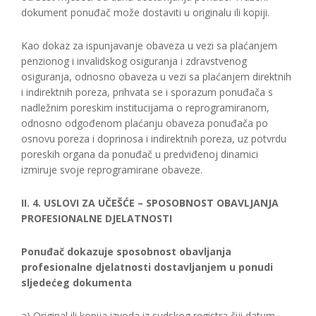
dokument ponuđač može dostaviti u originalu ili kopiji.
Kao dokaz za ispunjavanje obaveza u vezi sa plaćanjem
penzionog i invalidskog osiguranja i zdravstvenog
osiguranja, odnosno obaveza u vezi sa plaćanjem direktnih
i indirektnih poreza, prihvata se i sporazum ponuđača s
nadležnim poreskim institucijama o reprogramiranom,
odnosno odgođenom plaćanju obaveza ponuđača po
osnovu poreza i doprinosa i indirektnih poreza, uz potvrdu
poreskih organa da ponuđač u predviđenoj dinamici
izmiruje svoje reprogramirane obaveze.
II. 4. USLOVI ZA UČEŠĆE – SPOSOBNOST OBAVLJANJA
PROFESIONALNE DJELATNOSTI
Ponuđač dokazuje sposobnost obavljanja
profesionalne djelatnosti dostavljanjem u ponudi
sljedećeg dokumenta
a) Original ili kopija izvoda iz sudskog registra čiji datum