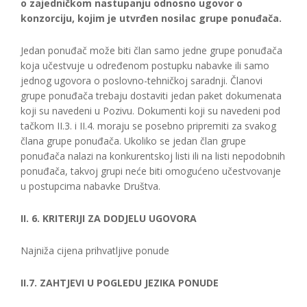
o zajedničkom nastupanju odnosno ugovor o
konzorciju, kojim je utvrđen nosilac grupe ponuđača.
Jedan ponuđač može biti član samo jedne grupe ponuđača
koja učestvuje u određenom postupku nabavke ili samo
jednog ugovora o poslovno-tehničkoj saradnji. Članovi
grupe ponuđača trebaju dostaviti jedan paket dokumenata
koji su navedeni u Pozivu. Dokumenti koji su navedeni pod
tačkom II.3. i II.4. moraju se posebno pripremiti za svakog
člana grupe ponuđača. Ukoliko se jedan član grupe
ponuđača nalazi na konkurentskoj listi ili na listi nepodobnih
ponuđača, takvoj grupi neće biti omogućeno učestvovanje
u postupcima nabavke Društva.
II. 6. KRITERIJI ZA DODJELU UGOVORA
Najniža cijena prihvatljive ponude
II.7. ZAHTJEVI U POGLEDU JEZIKA PONUDE