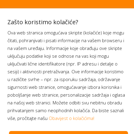
Aplikacije
Zašto koristimo kolačiće?
Ova web stranica omogućava skripte (kolačiće) koje mogu
Moj BH Telecom
čitati, pohranjivati i pisati informacije na vašem browseru i
Dostupnost usluga
na vašem uređaju. Informacije koje obrađuju ove skripte
Moja webTV
uključuju podatke koji se odnose na vas koji mogu
Aukcije BH Telecom
uključivati lične identifikatore (npr. IP adresu i detalje o
sesiji) i aktivnosti pretraživanja. Ove informacije koristimo
u različite svrhe – npr. za isporuku sadržaja, održavanje
sigurnosti web stranice, omogućavanje izbora korisnika i
Program lojalnosti
poboljšanje web stranice, personalizacije sadržaja i oglasa
na našoj web stranici. Možete odbiti svu nebitnu obradu
Bonus plus
prihvatanjem samo neophodnih kolačića. Da biste saznali
Prijava za newsletter
više, pročitajte našu
Obavijest o kolačićima!