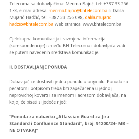
Telecoma sa dobavljačima: Merima Bajrić, tel: +387 33 256
173, e-mail adresa:
merima.bajric@bhtelecom.ba
ili Dalila
Mujarić-Hadžić, tel: +387 33 256 098,
dalila.mujaric-
hadzic@bhtelecom.ba
Web stranica: www.bhtelecom.ba
Cjelokupna komunikacija i razmjena informacija
(korespondencije) između BH Telecoma i dobavljača vodi
se putem navedenih sredstava komunikacije.
II. DOSTAVLJANJE PONUDA
Dobavljač će dostaviti jednu ponudu u originalu. Ponuda sa
pečatom i potpisom treba biti zapečaćena u jednoj
neprovidnoj koverti i sa imenom i adresom dobavljača, na
kojoj će pisati slijedeće riječi:
“Ponuda za nabavku „Atlassian Guard za Jira
Standard i Confluence Standard“, broj: 91200/24- MB –
NE OTVARAJ“