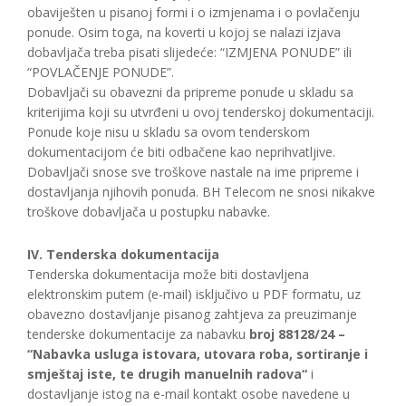
obaviješten u pisanoj formi i o izmjenama i o povlačenju
ponude. Osim toga, na koverti u kojoj se nalazi izjava
dobavljača treba pisati slijedeće: “IZMJENA PONUDE” ili
“POVLAČENJE PONUDE”.
Dobavljači su obavezni da pripreme ponude u skladu sa
kriterijima koji su utvrđeni u ovoj tenderskoj dokumentaciji.
Ponude koje nisu u skladu sa ovom tenderskom
dokumentacijom će biti odbačene kao neprihvatljive.
Dobavljači snose sve troškove nastale na ime pripreme i
dostavljanja njihovih ponuda. BH Telecom ne snosi nikakve
troškove dobavljača u postupku nabavke.
IV. Tenderska dokumentacija
Tenderska dokumentacija može biti dostavljena
elektronskim putem (e-mail) isključivo u PDF formatu, uz
obavezno dostavljanje pisanog zahtjeva za preuzimanje
tenderske dokumentacije za nabavku
broj 88128/24 –
“Nabavka usluga istovara, utovara roba, sortiranje i
smještaj iste, te drugih manuelnih radova“
i
dostavljanje istog na e-mail kontakt osobe navedene u