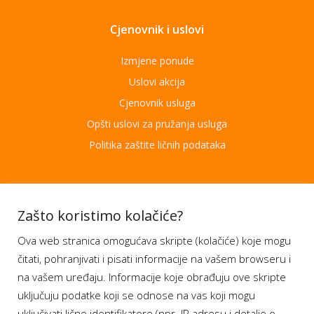
Cjenovnik i uslovi
Izmjene ponude
Uslovi akcija
Cjenovnik usluga
Opšti uslovi za pružanja usluga
Politika zaštite ličnih podataka
Aplikacije
Zašto koristimo kolačiće?
Ova web stranica omogućava skripte (kolačiće) koje mogu
Moj BH Telecom
čitati, pohranjivati i pisati informacije na vašem browseru i
Dostupnost usluga
na vašem uređaju. Informacije koje obrađuju ove skripte
Moja webTV
uključuju podatke koji se odnose na vas koji mogu
Aukcije BH Telecom
uključivati lične identifikatore (npr. IP adresu i detalje o