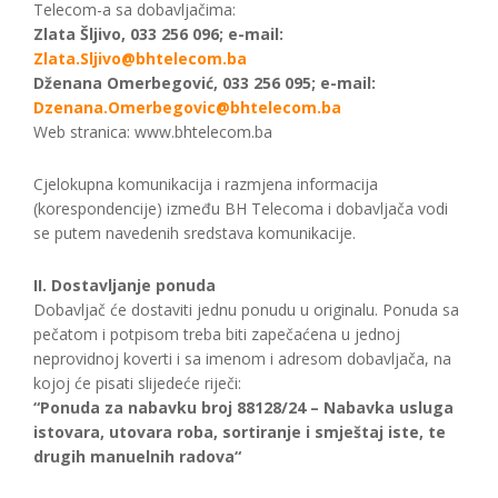
Telecom-a sa dobavljačima:
Zlata Šljivo, 033 256 096; e-mail:
Zlata.Sljivo@bhtelecom.ba
Dženana Omerbegović, 033 256 095; e-mail:
Dzenana.Omerbegovic@bhtelecom.ba
Web stranica: www.bhtelecom.ba
Cjelokupna komunikacija i razmjena informacija
(korespondencije) između BH Telecoma i dobavljača vodi
se putem navedenih sredstava komunikacije.
II. Dostavljanje ponuda
Dobavljač će dostaviti jednu ponudu u originalu. Ponuda sa
pečatom i potpisom treba biti zapečaćena u jednoj
neprovidnoj koverti i sa imenom i adresom dobavljača, na
kojoj će pisati slijedeće riječi:
“Ponuda za nabavku broj 88128/24 – Nabavka usluga
istovara, utovara roba, sortiranje i smještaj iste, te
drugih manuelnih radova“