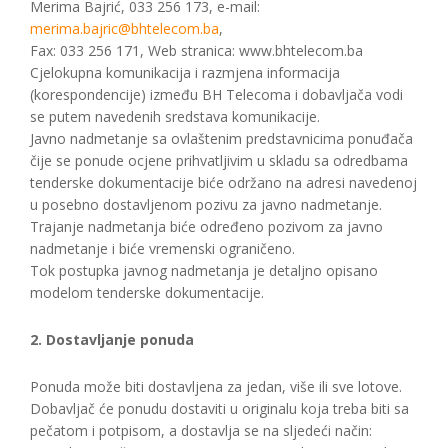
Merima Bajrić, 033 256 173, e-mail:
merima.bajric@bhtelecom.ba
,
Fax: 033 256 171, Web stranica: www.bhtelecom.ba
Cjelokupna komunikacija i razmjena informacija
(korespondencije) između BH Telecoma i dobavljača vodi
se putem navedenih sredstava komunikacije.
Javno nadmetanje sa ovlaštenim predstavnicima ponuđača
čije se ponude ocjene prihvatljivim u skladu sa odredbama
tenderske dokumentacije biće održano na adresi navedenoj
u posebno dostavljenom pozivu za javno nadmetanje.
Trajanje nadmetanja biće određeno pozivom za javno
nadmetanje i biće vremenski ograničeno.
Tok postupka javnog nadmetanja je detaljno opisano
modelom tenderske dokumentacije.
2. Dostavljanje ponuda
Ponuda može biti dostavljena za jedan, više ili sve lotove.
Dobavljač će ponudu dostaviti u originalu koja treba biti sa
pečatom i potpisom, a dostavlja se na sljedeći način: