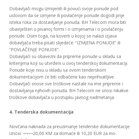
Dobavljači mogu izmijeniti ili povući svoje ponude pod
uslovom da se izmjene ili povlačenje ponude dogodi prije
isteka roka za dostavljanje ponuda. BH Telecom mora biti
obaviješten u pisanoj formi i o izmjenama i o povlačenju
ponude. Osim toga, na koverti u kojoj se nalazi izjava
dobavljača treba pisati slijedeće: “IZMJENA PONUDE” ili
“POVLAČENJE PONUDE”.
Dobavljači su obavezni da pripreme ponude u skladu sa
kriterijima koji su utvrđeni u ovoj tenderskoj dokumentaciji.
Ponude koje nisu u skladu sa ovom tenderskom
dokumentacijom će biti odbačene kao neprihvatljive.
Dobavljači snose sve troškove nastale na ime pripreme i
dostavljanja njihovih ponuda. BH Telecom ne snosi nikakve
troškove dobavljača u postupku javnog nadmetanja.
4. Tenderska dokumentacija
Novčana naknada za preuzimanje tenderske dokumentacije
iznosi: ¬¬¬¬20,00 KM za domaće ili 10,20 EUR za ino-