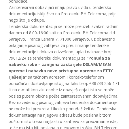
ponuđače.
Zainteresirani dobavljači imaju pravo uvida u tendersku
dokumentaciju isključivo na Protokolu BH Telecoma, prije
nego što je otkupe.
Tenderska dokumentacija se može preuzeti svakim radnim
danom od 8.00-16:00 sati na Protokolu BH Telecoma d.d.
Sarajevo, Franca Lehara 7, 71000 Sarajevo, uz obavezno
prilaganje pisanog zahtjeva za preuzimanje tenderske
dokumentacije i dokaza o izvršenoj uplati naknade broj:
79012/24 za tendersku dokumentaciju za
“Ponuda za
nabavku robe – zamjena zastarjele DSLAM/MSAN
opreme i nabavka nove pristupne opreme za FTTC
rješenja”
sa tačnom adresom i kontakt-telefonom
ponuđača i dostavljanje istog na faks broj: +38733 256-171
ili na e-mail kontakt osobe iz obavještenja i ista se može
poslati putem obične pošte zainteresovanim dobavljačima.
Bez navedenog pisanog zahjeva tenderska dokumentacije
ne može biti preuzeta. Ukoliko ponuđač želi da Tenderska
dokumentacija na njegovu adresu bude poslana brzom
poštom isto treba naglasiti u zahtjevu za preuzimanje iste,
te će mu ista biti poslana o njegovom trošku. BH Telecom