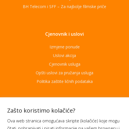
BH Telecom i SFF – Za najbolje filmske priče
Cjenovnik i uslovi
Izmjene ponude
Uslovi akcija
Cjenovnik usluga
Opšti uslovi za pružanja usluga
Politika zaštite ličnih podataka
Aplikacije
Zašto koristimo kolačiće?
Ova web stranica omogućava skripte (kolačiće) koje mogu
Moj BH Telecom
čitati, pohranjivati i pisati informacije na vašem browseru i