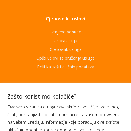
Cjenovnik i uslovi
Izmjene ponude
Uslovi akcija
Cjenovnik usluga
Opšti uslovi za pružanja usluga
Politika zaštite ličnih podataka
Aplikacije
Zašto koristimo kolačiće?
Ova web stranica omogućava skripte (kolačiće) koje mogu
Moj BH Telecom
čitati, pohranjivati i pisati informacije na vašem browseru i
Dostupnost usluga
na vašem uređaju. Informacije koje obrađuju ove skripte
Moja webTV
uključuju podatke koji se odnose na vas koji mogu