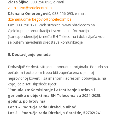
Zlata Šljivo
, 033 256 096; e-mail:
zlata.sljivo@bhtelecom.ba
Dženana Omerbegović
, 033 256 095; e-mail:
dzenana.omerbegovic@bhtelecom.ba
Fax: 033 256 171, Web stranica: www.bhtelecom.ba
Cjelokupna komunikacija i razmjena informacija
(korespondencije) između BH Telecoma i dobavljača vodi
se putem navedenih sredstava komunikacije.
II. Dostavljanje ponuda
Dobavljač će dostaviti jednu ponudu u originalu. Ponuda sa
pečatom i potpisom treba biti zapečaćena u jednoj
neprovidnoj koverti i sa imenom i adresom dobavljača, na
kojoj će pisati slijedeće riječi:
“Ponuda za: Servisiranje i atestiranje kotlova i
gorionika u objektima BH Telecoma za 2024-2025.
godinu, po lotovima:
Lot 1 – Područje rada Direkcija Bihać
Lot 2 – Područje rada Direkcija Goražde, 52702/24“