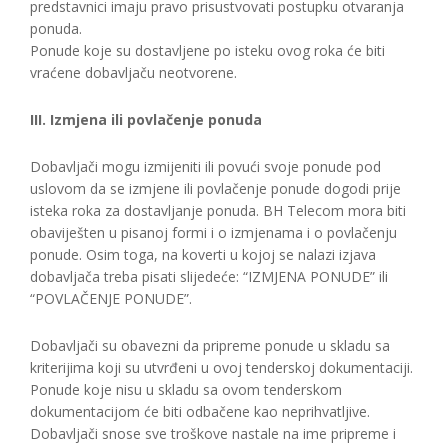
predstavnici imaju pravo prisustvovati postupku otvaranja
ponuda.
Ponude koje su dostavljene po isteku ovog roka će biti
vraćene dobavljaču neotvorene.
III. Izmjena ili povlačenje ponuda
Dobavljači mogu izmijeniti ili povući svoje ponude pod
uslovom da se izmjene ili povlačenje ponude dogodi prije
isteka roka za dostavljanje ponuda. BH Telecom mora biti
obaviješten u pisanoj formi i o izmjenama i o povlačenju
ponude. Osim toga, na koverti u kojoj se nalazi izjava
dobavljača treba pisati slijedeće: “IZMJENA PONUDE” ili
“POVLAČENJE PONUDE”.
Dobavljači su obavezni da pripreme ponude u skladu sa
kriterijima koji su utvrđeni u ovoj tenderskoj dokumentaciji.
Ponude koje nisu u skladu sa ovom tenderskom
dokumentacijom će biti odbačene kao neprihvatljive.
Dobavljači snose sve troškove nastale na ime pripreme i