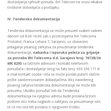
dostavljanja njihovih ponuda. BH Telecom ne snosi nikakve
troškove dobavljača u postupku.
IV. Tenderska dokumentacija
Tenderska dokumentacija se može preuzeti svakim radnim
danom od 8.00-16:00 sati u prostorijama BH Telecoma
Protokol, Franca Lehara 7, Sarajevo, uz obavezno
prilaganje pisanog zahtjeva za preuzimanje tenderske
dokumentacije,
nabavka i isporuka peleta za grijanje
za potrebe BH Telecoma d.d. Sarajevo broj: 76728/24
MK 6293
sa tačnom adresom i kontakt-telefonom
ponuđača i dostavljanje istog na faks broj: 033 256 171 ili
e-mail kontakt osobe i ista se može poslati putem obične
pošte zainteresovanim dobavljačima. Bez navedenog
pisanog zahjeva tenderska dokumentacije ne može biti
preuzeta. Ukoliko ponuđač želi da Tenderska
dokumentacija na njegovu adresu bude poslana brzom
poštom isto treba naglasiti u zahtjevu za preuzimanje iste,
te će mu ista biti poslana o njegovom trošku.