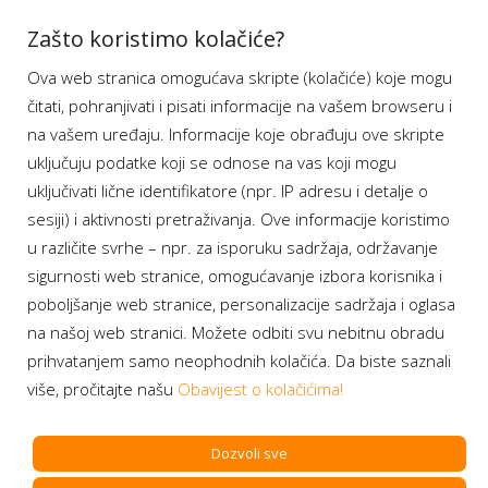
Aplikacije
Zašto koristimo kolačiće?
Ova web stranica omogućava skripte (kolačiće) koje mogu
Moj BH Telecom
čitati, pohranjivati i pisati informacije na vašem browseru i
Dostupnost usluga
na vašem uređaju. Informacije koje obrađuju ove skripte
Moja webTV
uključuju podatke koji se odnose na vas koji mogu
Aukcije BH Telecom
uključivati lične identifikatore (npr. IP adresu i detalje o
sesiji) i aktivnosti pretraživanja. Ove informacije koristimo
u različite svrhe – npr. za isporuku sadržaja, održavanje
sigurnosti web stranice, omogućavanje izbora korisnika i
Program lojalnosti
poboljšanje web stranice, personalizacije sadržaja i oglasa
na našoj web stranici. Možete odbiti svu nebitnu obradu
Bonus plus
prihvatanjem samo neophodnih kolačića. Da biste saznali
Prijava za newsletter
više, pročitajte našu
Obavijest o kolačićima!
Dozvoli sve