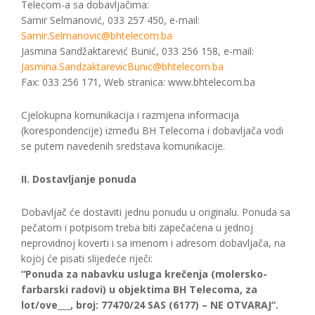
Telecom-a sa dobavljačima:
Samir Selmanović, 033 257 450, e-mail:
Samir.Selmanovic@bhtelecom.ba
Jasmina Sandžaktarević Bunić, 033 256 158, e-mail:
Jasmina.SandzaktarevicBunic@bhtelecom.ba
Fax: 033 256 171, Web stranica: www.bhtelecom.ba
Cjelokupna komunikacija i razmjena informacija
(korespondencije) između BH Telecoma i dobavljača vodi
se putem navedenih sredstava komunikacije.
II. Dostavljanje ponuda
Dobavljač će dostaviti jednu ponudu u originalu. Ponuda sa
pečatom i potpisom treba biti zapečaćena u jednoj
neprovidnoj koverti i sa imenom i adresom dobavljača, na
kojoj će pisati slijedeće riječi:
“Ponuda za nabavku usluga krečenja (molersko-
farbarski radovi) u objektima BH Telecoma, za
lot/ove___, broj: 77470/24 SAS (6177) – NE OTVARAJ“.