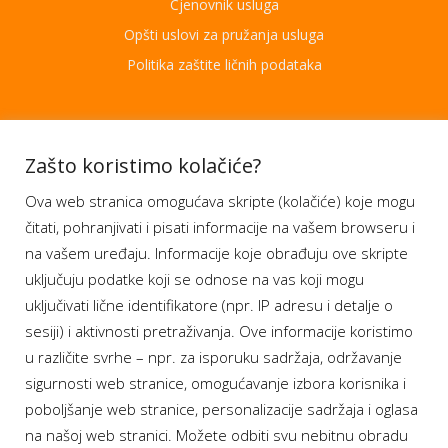
Cjenovnik usluga
Opšti uslovi za pružanja usluga
Politika zaštite ličnih podataka
Aplikacije
Zašto koristimo kolačiće?
Ova web stranica omogućava skripte (kolačiće) koje mogu
Moj BH Telecom
čitati, pohranjivati i pisati informacije na vašem browseru i
Dostupnost usluga
na vašem uređaju. Informacije koje obrađuju ove skripte
Moja webTV
uključuju podatke koji se odnose na vas koji mogu
Aukcije BH Telecom
uključivati lične identifikatore (npr. IP adresu i detalje o
sesiji) i aktivnosti pretraživanja. Ove informacije koristimo
u različite svrhe – npr. za isporuku sadržaja, održavanje
sigurnosti web stranice, omogućavanje izbora korisnika i
Program lojalnosti
poboljšanje web stranice, personalizacije sadržaja i oglasa
na našoj web stranici. Možete odbiti svu nebitnu obradu
Bonus plus