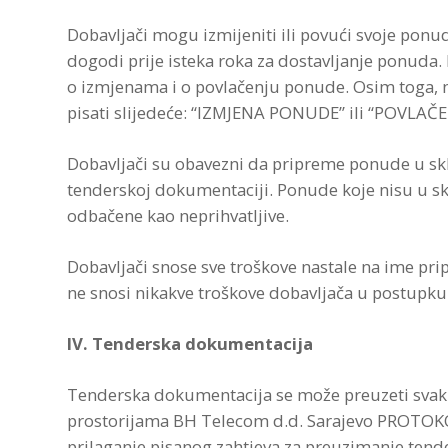
Dobavljači mogu izmijeniti ili povući svoje pon
dogodi prije isteka roka za dostavljanje ponuda.
o izmjenama i o povlačenju ponude. Osim toga, na 
pisati slijedeće: “IZMJENA PONUDE” ili “POVLA
Dobavljači su obavezni da pripreme ponude u skla
tenderskoj dokumentaciji. Ponude koje nisu u 
odbačene kao neprihvatljive.
Dobavljači snose sve troškove nastale na ime pr
ne snosi nikakve troškove dobavljača u postupk
IV. Tenderska dokumentacija
Tenderska dokumentacija se može preuzeti svak
prostorijama BH Telecom d.d. Sarajevo PROTOKOL
prilaganje pisanog zahtjeva za preuzimanje ten