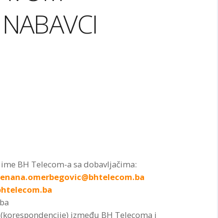
 NABAVCI
ime BH Telecom-a sa dobavljačima:
enana.omerbegovic@bhtelecom.ba
bhtelecom.ba
.ba
 (korespondencije) između BH Telecoma i