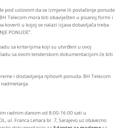
ude pod uslovom da se izmjene ili povlačenje ponude
 BH Telecom mora biti obaviješten u pisanoj formi i
koverti u kojoj se nalazi izjava dobavljača treba
ČENJE PONUDE”.
du sa kriterijima koji su utvrđeni u ovoj
skladu sa ovom tenderskom dokumentacijom će biti
ipreme i dostavljanja njihovih ponuda. BH Telecom
u nadmetanja.
im radnim danom od 8:00-16:00 sati u
, ul. Franca Lehara br. 7, Sarajevo uz obavezno
derske dokumentacije za
Adapter za modeme
sa