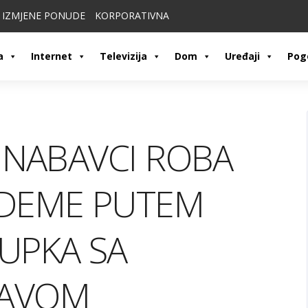
IZMJENE PONUDE
KORPORATIVNA
a
Internet
Televizija
Dom
Uređaji
Pog
 NABAVCI ROBA
ODEME PUTEM
UPKA SA
JAVOM