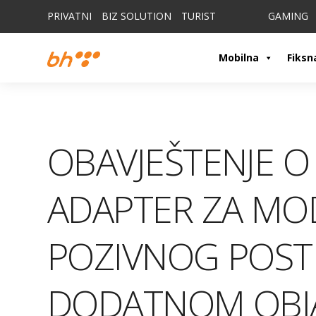
PRIVATNI
BIZ SOLUTION
TURIST
GAMING
Mobilna
Fiksn
OBAVJEŠTENJE O
ADAPTER ZA M
POZIVNOG POST
DODATNOM OB