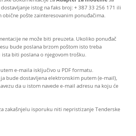
stavljanje istog na faks broj: + 387 33 256 171 ili
em obične pošte zainteresovanim ponuđačima.
entacije ne može biti preuzeta. Ukoliko ponuđač
resu bude poslana brzom poštom isto treba
u ista biti poslana o njegovom trošku.
utem e-maila isključivo u PDF formatu.
a bude dostavljena elektronskim putem (e-mail),
obavezu da u istom navede e-mail adresu na koju će
a zakašnjelu isporuku niti nepristizanje Tenderske