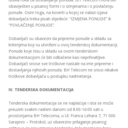
obaviješten u pisanoj formi i o izmjenama i o povlačenju
ponude. Osim toga, na koverti u kojoj se nalazi izjava
dobavljača treba pisati slijedeće: “IZMJENA PONUDE” ili
“POVLAČENJE PONUDE”.
Dobavljači su obavezni da pripreme ponude u skladu sa
kriterijima koji su utvrđeni u ovoj tenderskoj dokumentaciji.
Ponude koje nisu u skladu sa ovom tenderskom
dokumentacijom će biti odbačene kao neprihvatljive.
Dobavljači snose sve troškove nastale na ime pripreme i
dostavljanja njihovih ponuda. BH Telecom ne snosi nikakve
troškove dobavljača u postupku nadmetanja.
IV. TENDERSKA DOKUMENTACIJA
Tenderska dokumentacija se ne naplaćuje i ista se može
preuzeti svakim radnim danom od 8.00-16:00 sati u
prostorijama BH Telecoma, u Ul. Franca Lehara 7, 71 000
Sarajevo – Protokol, uz obavezno prilaganje pisanog