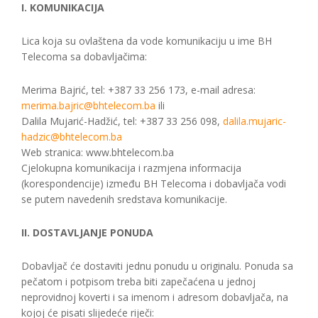
I. KOMUNIKACIJA
Lica koja su ovlaštena da vode komunikaciju u ime BH
Telecoma sa dobavljačima:
Merima Bajrić, tel: +387 33 256 173, e-mail adresa:
merima.bajric@bhtelecom.ba
ili
Dalila Mujarić-Hadžić, tel: +387 33 256 098,
dalila.mujaric-
hadzic@bhtelecom.ba
Web stranica: www.bhtelecom.ba
Cjelokupna komunikacija i razmjena informacija
(korespondencije) između BH Telecoma i dobavljača vodi
se putem navedenih sredstava komunikacije.
II. DOSTAVLJANJE PONUDA
Dobavljač će dostaviti jednu ponudu u originalu. Ponuda sa
pečatom i potpisom treba biti zapečaćena u jednoj
neprovidnoj koverti i sa imenom i adresom dobavljača, na
kojoj će pisati slijedeće riječi: