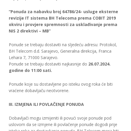
“Ponuda za nabavku broj 64786/24- usluge eksterne
revizije IT sistema BH Telecoma prema COBIT 2019
okviru i provjere spremnosti za usklađivanje prema
NIS 2 direktivi – MB“
Ponude se trebaju dostaviti na sljedeću adresu: Protokol,
BH Telecom d.d. Sarajevo, Generalna direkcija, Franca
Lehara 7, 71000 Sarajevo.
Ponude se trebaju dostaviti najkasnije do
26.07.2024.
godine do 11:00 sati.
Ponude koje su dostavljene po isteku ovog roka će biti
vraćene dobavljaču neotvorene.
III. IZMJENA ILI POVLAČENJE PONUDA
Dobavljači mogu izmijeniti ili povući svoje ponude pod
uslovom da se izmjene ili povlačenje ponude dogodi prije
isteka roka za dostavljanje ponuda. BH Telecom mora biti