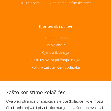
BH Telecom i SFF – Za najbolje filmske priče
Cjenovnik i uslovi
Izmjene ponude
Uslovi akcija
Cjenovnik usluga
Opšti uslovi za pružanja usluga
Politika zaštite ličnih podataka
Aplikacije
Zašto koristimo kolačiće?
Ova web stranica omogućava skripte (kolačiće) koje mogu
Moj BH Telecom
čitati, pohranjivati i pisati informacije na vašem browseru i
Dostupnost usluga