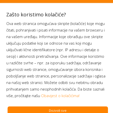
Aplikacije
Zašto koristimo kolačiće?
Ova web stranica omogućava skripte (kolačiće) koje mogu
Moj BH Telecom
čitati, pohranjivati i pisati informacije na vašem browseru i
Dostupnost usluga
na vašem uređaju. Informacije koje obrađuju ove skripte
Moja webTV
uključuju podatke koji se odnose na vas koji mogu
Aukcije BH Telecom
uključivati lične identifikatore (npr. IP adresu i detalje o
sesiji) i aktivnosti pretraživanja. Ove informacije koristimo
u različite svrhe – npr. za isporuku sadržaja, održavanje
sigurnosti web stranice, omogućavanje izbora korisnika i
Program lojalnosti
poboljšanje web stranice, personalizacije sadržaja i oglasa
na našoj web stranici. Možete odbiti svu nebitnu obradu
Bonus plus
prihvatanjem samo neophodnih kolačića. Da biste saznali
Prijava za newsletter
više, pročitajte našu
Obavijest o kolačićima!
Dozvoli sve