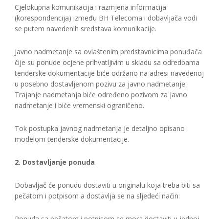
Cjelokupna komunikacija i razmjena informacija
(korespondencija) između BH Telecoma i dobavljača vodi
se putem navedenih sredstava komunikacije.
Javno nadmetanje sa ovlaštenim predstavnicima ponuđača
čije su ponude ocjene prihvatljivim u skladu sa odredbama
tenderske dokumentacije biće održano na adresi navedenoj
u posebno dostavljenom pozivu za javno nadmetanje.
Trajanje nadmetanja biće određeno pozivom za javno
nadmetanje i biće vremenski ograničeno.
Tok postupka javnog nadmetanja je detaljno opisano
modelom tenderske dokumentacije.
2. Dostavljanje ponuda
Dobavljač će ponudu dostaviti u originalu koja treba biti sa
pečatom i potpisom a dostavlja se na sljedeći način:
Ponuda sa pečatom i potpisom se mora dostaviti u jednoj