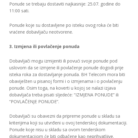
Ponude se trebaju dostaviti najkasnije: 25.07. godine do
11:00 sati.
Ponude koje su dostavljene po isteku ovog roka će biti
vraćene dobavljaču neotvorene.
3. Izmjena ili povlačenje ponuda
Dobavljači mogu izmijeniti ili povući svoje ponude pod
uslovom da se izmjene ili povlačenje ponude dogodi prije
isteka roka za dostavljanje ponuda. BH Telecom mora biti
obaviješten u pisanoj formi i o izmjenama i o povlačenju
ponude. Osim toga, na koverti u kojoj se nalazi izjava
dobavljača treba pisati sljedeće: “IZMJENA PONUDE” ili
“POVLAČENJE PONUDE”.
Dobavljači su obavezni da pripreme ponude u skladu sa
kriterijima koji su utvrđeni u ovoj tenderskoj dokumentaciji.
Ponude koje nisu u skladu sa ovom tenderskom
dokumentacijom će biti odbačene kao neprihvatljive.