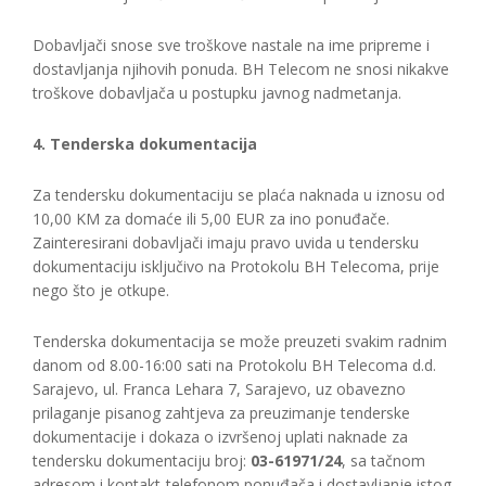
Dobavljači snose sve troškove nastale na ime pripreme i
dostavljanja njihovih ponuda. BH Telecom ne snosi nikakve
troškove dobavljača u postupku javnog nadmetanja.
4. Tenderska dokumentacija
Za tendersku dokumentaciju se plaća naknada u iznosu od
10,00 KM za domaće ili 5,00 EUR za ino ponuđače.
Zainteresirani dobavljači imaju pravo uvida u tendersku
dokumentaciju isključivo na Protokolu BH Telecoma, prije
nego što je otkupe.
Tenderska dokumentacija se može preuzeti svakim radnim
danom od 8.00-16:00 sati na Protokolu BH Telecoma d.d.
Sarajevo, ul. Franca Lehara 7, Sarajevo, uz obavezno
prilaganje pisanog zahtjeva za preuzimanje tenderske
dokumentacije i dokaza o izvršenoj uplati naknade za
tendersku dokumentaciju broj:
03-61971/24
, sa tačnom
adresom i kontakt-telefonom ponuđača i dostavljanje istog