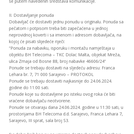
se putem navedenih sredstava komunikacije.
II. Dostavljanje ponuda
Dobavljač će dostaviti jednu ponudu u originalu. Ponuda sa
pečatom i potpisom treba biti zapečaćena u jednoj
neprovidnoj koverti i sa imenom i adresom dobavljača, na
kojoj će pisati slijedeće riječi:
“Ponuda za nabavku, isporuku i montažu namještaja u
objektu BH Telecoma – TKC Dolac Malta, objekat Mreža,
ulica Zmaja od Bosne 88, broj nabavke 46606/24“
Ponude se trebaju dostaviti na sljedeću adresu: Franca
Lehara br. 7, 71 000 Sarajevo – PROTOKOL
Ponude se trebaju dostaviti najkasnije do 24.06.2024.
godine do 11:00 sati.
Ponude koje su dostavljene po isteku ovog roka će biti
vraćene dobavljaču neotvorene.
Ponude se otvaraju dana 24.06.2024. godine u 11:30 sati, u
prostorijama BH Telecoma d.d. Sarajevo, Franca Lehara 7,
Sarajevo, III sprat, sala broj S3.