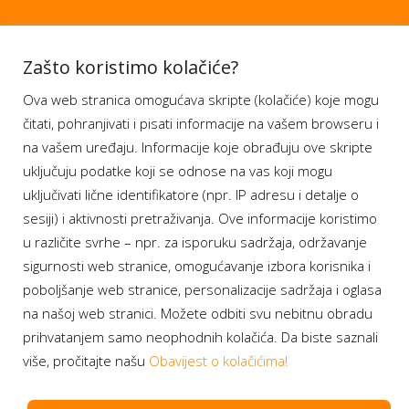
Aplikacije
Zašto koristimo kolačiće?
Ova web stranica omogućava skripte (kolačiće) koje mogu
Moj BH Telecom
čitati, pohranjivati i pisati informacije na vašem browseru i
Dostupnost usluga
na vašem uređaju. Informacije koje obrađuju ove skripte
Moja webTV
uključuju podatke koji se odnose na vas koji mogu
Aukcije BH Telecom
uključivati lične identifikatore (npr. IP adresu i detalje o
sesiji) i aktivnosti pretraživanja. Ove informacije koristimo
u različite svrhe – npr. za isporuku sadržaja, održavanje
sigurnosti web stranice, omogućavanje izbora korisnika i
Program lojalnosti
poboljšanje web stranice, personalizacije sadržaja i oglasa
na našoj web stranici. Možete odbiti svu nebitnu obradu
Bonus plus
prihvatanjem samo neophodnih kolačića. Da biste saznali
Prijava za newsletter
više, pročitajte našu
Obavijest o kolačićima!