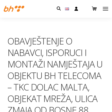
Pretraga:
OBAVJEŠTENJE O
NABAVCI, ISPORUCI I
MONTAŽI NAMJEŠTAJA U
OBJEKTU BH TELECOMA
– TKC DOLAC MALTA,
OBJEKAT MREŽA, ULICA
ZMAJA OD BOSNE 88