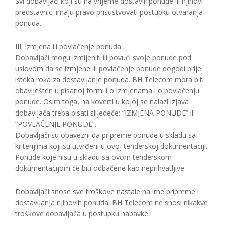
Svi dobavljači koji su na vrijeme dostavili ponude ili njihovi
predstavnici imaju pravo prisustvovati postupku otvaranja
ponuda.
III. Izmjena ili povlačenje ponuda
Dobavljači mogu izmijeniti ili povući svoje ponude pod
uslovom da se izmjene ili povlačenje ponude dogodi prije
isteka roka za dostavljanje ponuda. BH Telecom mora biti
obaviješten u pisanoj formi i o izmjenama i o povlačenju
ponude. Osim toga, na koverti u kojoj se nalazi izjava
dobavljača treba pisati slijedeće: “IZMJENA PONUDE” ili
“POVLAČENJE PONUDE”.
Dobavljači su obavezni da pripreme ponude u skladu sa
kriterijima koji su utvrđeni u ovoj tenderskoj dokumentaciji.
Ponude koje nisu u skladu sa ovom tenderskom
dokumentacijom će biti odbačene kao neprihvatljive.
Dobavljači snose sve troškove nastale na ime pripreme i
dostavljanja njihovih ponuda. BH Telecom ne snosi nikakve
troškove dobavljača u postupku nabavke.