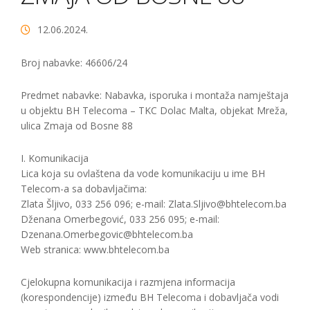
12.06.2024.
Broj nabavke: 46606/24
Predmet nabavke: Nabavka, isporuka i montaža namještaja
u objektu BH Telecoma – TKC Dolac Malta, objekat Mreža,
ulica Zmaja od Bosne 88
I. Komunikacija
Lica koja su ovlaštena da vode komunikaciju u ime BH
Telecom-a sa dobavljačima:
Zlata Šljivo, 033 256 096; e-mail: Zlata.Sljivo@bhtelecom.ba
Dženana Omerbegović, 033 256 095; e-mail:
Dzenana.Omerbegovic@bhtelecom.ba
Web stranica: www.bhtelecom.ba
Cjelokupna komunikacija i razmjena informacija
(korespondencije) između BH Telecoma i dobavljača vodi