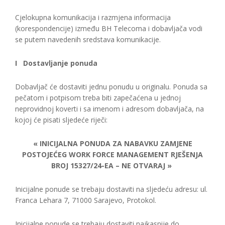
Cjelokupna komunikacija i razmjena informacija
(korespondencije) između BH Telecoma i dobavljača vodi
se putem navedenih sredstava komunikacije.
I Dostavljanje ponuda
Dobavljač će dostaviti jednu ponudu u originalu. Ponuda sa
pečatom i potpisom treba biti zapečaćena u jednoj
neprovidnoj koverti i sa imenom i adresom dobavljača, na
kojoj će pisati sljedeće riječi:
« INICIJALNA PONUDA ZA NABAVKU ZAMJENE
POSTOJEĆEG WORK FORCE MANAGEMENT RJEŠENJA
BROJ 15327/24-EA – NE OTVARAJ »
Inicijalne ponude se trebaju dostaviti na sljedeću adresu: ul.
Franca Lehara 7, 71000 Sarajevo, Protokol.
Inicijalne ponude se trebaju dostaviti najkasnije do