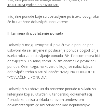
18.03
.2024
.godine do
16:00
sati.
Inicijalne ponude koje su dostavljene po isteku ovog roka
će biti vraćene dobavljaču neotvorene.
II Izmjena ili povlačenje ponuda
Dobavljači mogu izmijeniti ili povući svoje ponude pod
uslovom da se izmjene ili povlačenje ponude dogodi prije
isteka roka za dostavljanje ponuda. BH Telecom mora biti
obaviješten u pisanoj formi i o izmjenama i o povlačenju
ponude. Osim toga, na koverti u kojoj se nalazi izjava
dobavljača treba pisati slijedeće: “IZMJENA PONUDE” ili
“POVLAČENJE PONUDE”.
Dobavljači su obavezni da pripreme ponude u skladu sa
kriterijima koji su utvrđeni u tenderskoj dokumentaciji.
Ponude koje nisu u skladu sa ovom tenderskom
dokumentacijom će biti odbačene kao neprihvatljive.