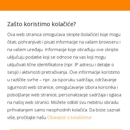
Aplikacije
Zašto koristimo kolačiće?
Ova web stranica omogućava skripte (kolačiće) koje mogu
Moj BH Telecom
čitati, pohranjivati i pisati informacije na vašem browseru i
Dostupnost usluga
na vašem uređaju. Informacije koje obrađuju ove skripte
Moja webTV
uključuju podatke koji se odnose na vas koji mogu
Aukcije BH Telecom
uključivati lične identifikatore (npr. IP adresu i detalje o
sesiji) i aktivnosti pretraživanja. Ove informacije koristimo
u različite svrhe – npr. za isporuku sadržaja, održavanje
sigurnosti web stranice, omogućavanje izbora korisnika i
Program lojalnosti
poboljšanje web stranice, personalizacije sadržaja i oglasa
na našoj web stranici. Možete odbiti svu nebitnu obradu
Bonus plus
prihvatanjem samo neophodnih kolačića. Da biste saznali
Prijava za newsletter
više, pročitajte našu
Obavijest o kolačićima!