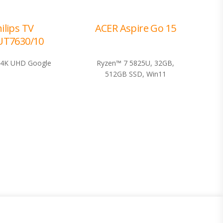
ilips TV
ACER Aspire Go 15
UT7630/10
i 4K UHD Google
Ryzen™ 7 5825U, 32GB,
512GB SSD, Win11
Program lojalnosti
ecom
Bonus plus
Prijava za newsletter
usluga
Telecom