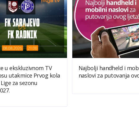
te u ekskluzivnom TV
Najbolji handheld i mobi
osu utakmice Prvog kola
naslovi za putovanja ovo
Lige za sezonu
027.