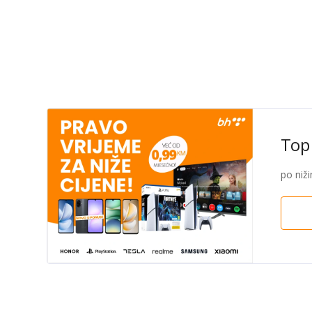
Top 
po niž