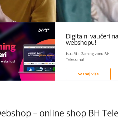
seci po 1 KM
Digitalni vaučeri n
webshopu!
TV sadržaj!
Istražite Gaming zonu BH
Telecoma!
znaj više
Saznaj više
ebshop – online shop BH Te