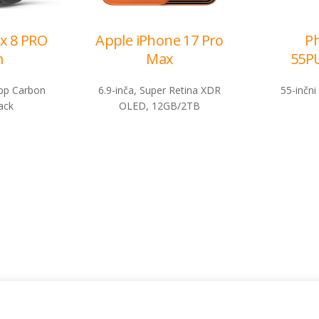
x 8 PRO
Apple iPhone 17 Pro
Ph
m
Max
55P
p Carbon
6.9-inča, Super Retina XDR
55-inčn
ack
OLED, 12GB/2TB
Cjenovnik i uslovi
Aplikacije
Izmjene ponude
Moj BH Tel
Uslovi akcija
Dostupnost 
Cjenovnik usluga
Moja webTV
Opšti uslovi za pružanja usluga
Aukcije BH 