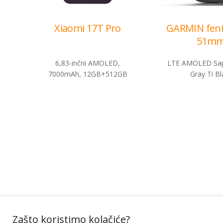
Xiaomi 17T Pro
GARMIN feni
51m
6,83-inčni AMOLED,
LTE AMOLED Sap
7000mAh, 12GB+512GB
Gray Ti Bl
Administracija
B2B
Nabavke i pozivi
Veleprodaja
Karijera
Partneri
Pristup informacijama
Sponzorstva
Arhiva vijesti
Donacije
Zašto koristimo kolačiće?