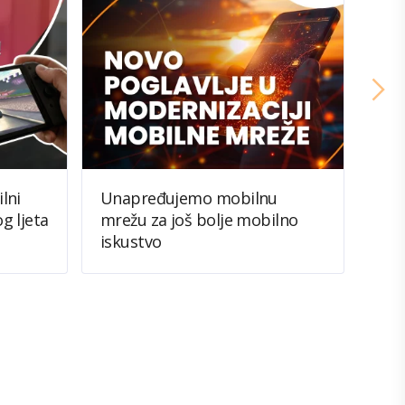
lni
Unapređujemo mobilnu
BH T
g ljeta
mrežu za još bolje mobilno
Sve 
iskustvo
spek