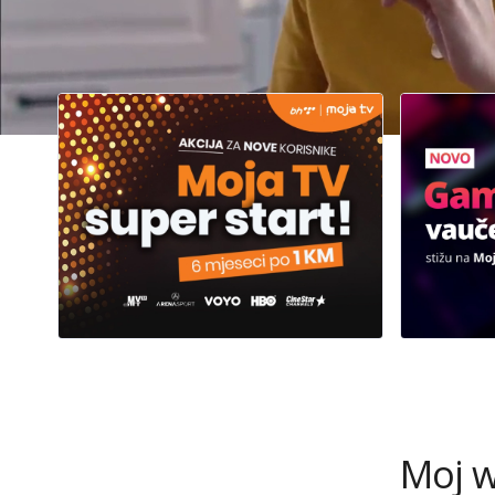
6 mje
Premium 
Sa
Moj w