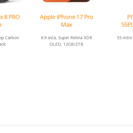
x 8 PRO
Apple iPhone 17 Pro
Ph
m
Max
55P
p Carbon
6.9-inča, Super Retina XDR
55-inčn
ack
OLED, 12GB/2TB
Cjenovnik i uslovi
Aplikacije
Izmjene ponude
Moj BH Tel
Uslovi akcija
Dostupnost 
Cjenovnik usluga
Moja webTV