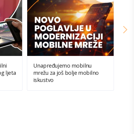
lni
Unapređujemo mobilnu
BH T
g ljeta
mrežu za još bolje mobilno
Sve 
iskustvo
spek