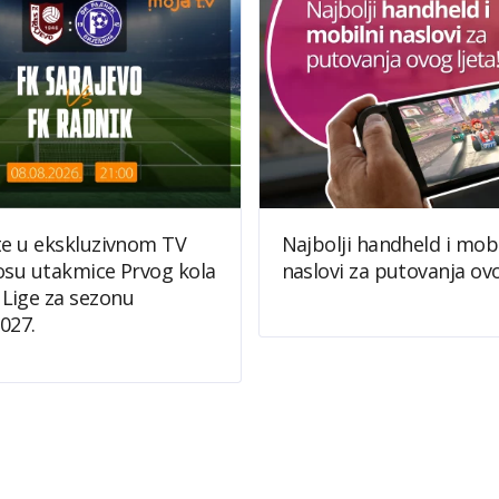
te u ekskluzivnom TV
Najbolji handheld i mobi
osu utakmice Prvog kola
naslovi za putovanja ovo
Lige za sezonu
027.