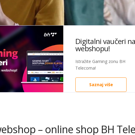
seci po 1 KM
Digitalni vaučeri n
webshopu!
TV sadržaj!
Istražite Gaming zonu BH
Telecoma!
znaj više
Saznaj više
ebshop – online shop BH Te