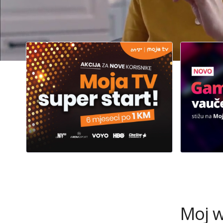
6 mje
Premium 
Sa
Moj w