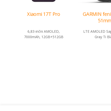
Xiaomi 17T Pro
GARMIN feni
51m
6,83-inčni AMOLED,
LTE AMOLED Sap
7000mAh, 12GB+512GB
Gray Ti Bl
Administracija
B2B
Nabavke i pozivi
Veleprodaja
Karijera
Partneri
Pristup informacijama
Sponzorstva