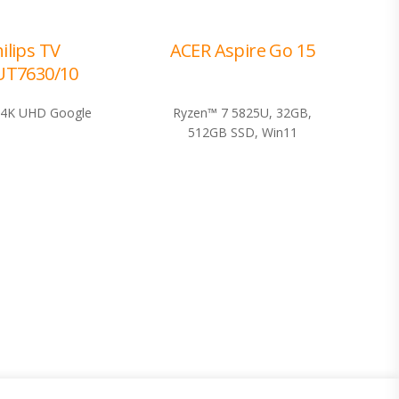
ilips TV
ACER Aspire Go 15
UT7630/10
i 4K UHD Google
Ryzen™ 7 5825U, 32GB,
512GB SSD, Win11
Program lojalnosti
ecom
Bonus plus
Prijava za newsletter
usluga