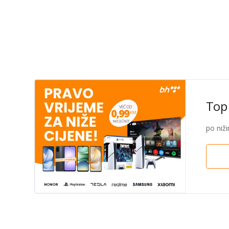
Top 
po niž