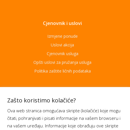
Cjenovnik i uslovi
Izmjene ponude
Uslovi akcija
Cjenovnik usluga
Opšti uslovi za pružanja usluga
Politika zaštite ličnih podataka
Aplikacije
Zašto koristimo kolačiće?
Ova web stranica omogućava skripte (kolačiće) koje mogu
Moj BH Telecom
čitati, pohranjivati i pisati informacije na vašem browseru i
Dostupnost usluga
na vašem uređaju. Informacije koje obrađuju ove skripte
Moja webTV