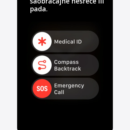
saobraćajne nesreće ili
pada.