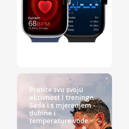
Pratite svu svoju
aktivnost i treninge.
Sada i s mjerenjem
dubine i
temperature vode.