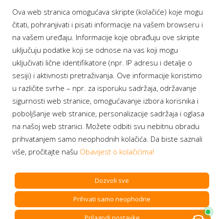
Ova web stranica omogućava skripte (kolačiće) koje mogu
čitati, pohranjivati i pisati informacije na vašem browseru i
na vašem uređaju. Informacije koje obrađuju ove skripte
uključuju podatke koji se odnose na vas koji mogu
uključivati lične identifikatore (npr. IP adresu i detalje o
sesiji) i aktivnosti pretraživanja. Ove informacije koristimo
u različite svrhe – npr. za isporuku sadržaja, održavanje
sigurnosti web stranice, omogućavanje izbora korisnika i
poboljšanje web stranice, personalizacije sadržaja i oglasa
na našoj web stranici. Možete odbiti svu nebitnu obradu
Najtanje ivice do sada – najveći
prihvatanjem samo neophodnih kolačića. Da biste saznali
ekran do sada.
Jednostavno
više, pročitajte našu
Obavijest o kolačićima!
brilijantan.
Dozvoli sve
iPhone 16 Pro Max
Prihvati samo neophodne
6.9"
iPhone 16 Pro
Prilagodi postavke