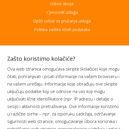
Uslovi akcija
Cjenovnik usluga
Opšti uslovi za pružanja usluga
Politika zaštite ličnih podataka
Aplikacije
Zašto koristimo kolačiće?
Ova web stranica omogućava skripte (kolačiće) koje mogu
Moj BH Telecom
čitati, pohranjivati i pisati informacije na vašem browseru i
Dostupnost usluga
na vašem uređaju. Informacije koje obrađuju ove skripte
Moja webTV
uključuju podatke koji se odnose na vas koji mogu
Aukcije BH Telecom
uključivati lične identifikatore (npr. IP adresu i detalje o
sesiji) i aktivnosti pretraživanja. Ove informacije koristimo
u različite svrhe – npr. za isporuku sadržaja, održavanje
sigurnosti web stranice, omogućavanje izbora korisnika i
Program lojalnosti
poboljšanje web stranice, personalizacije sadržaja i oglasa