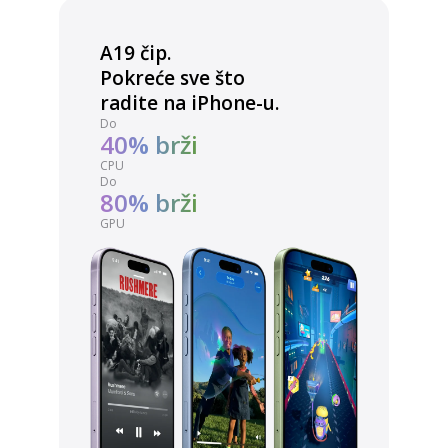
A19 čip.
Pokreće sve što
radite na iPhone-u.
Do
40% brži
CPU
Do
80% brži
GPU