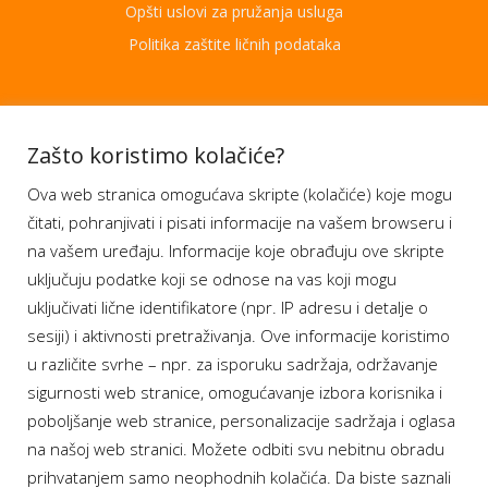
Opšti uslovi za pružanja usluga
Politika zaštite ličnih podataka
Aplikacije
Zašto koristimo kolačiće?
Ova web stranica omogućava skripte (kolačiće) koje mogu
Moj BH Telecom
čitati, pohranjivati i pisati informacije na vašem browseru i
Dostupnost usluga
na vašem uređaju. Informacije koje obrađuju ove skripte
Moja webTV
uključuju podatke koji se odnose na vas koji mogu
Aukcije BH Telecom
uključivati lične identifikatore (npr. IP adresu i detalje o
sesiji) i aktivnosti pretraživanja. Ove informacije koristimo
u različite svrhe – npr. za isporuku sadržaja, održavanje
sigurnosti web stranice, omogućavanje izbora korisnika i
Program lojalnosti
poboljšanje web stranice, personalizacije sadržaja i oglasa
na našoj web stranici. Možete odbiti svu nebitnu obradu
Bonus plus
prihvatanjem samo neophodnih kolačića. Da biste saznali
Prijava za newsletter