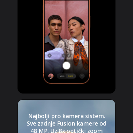
Najbolji pro kamera sistem.
Sve zadnje Fusion kamere od
48 MP. Uz 8x optički zoom