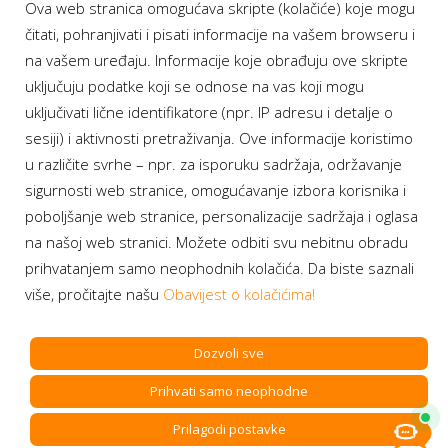
Ova web stranica omogućava skripte (kolačiće) koje mogu
čitati, pohranjivati i pisati informacije na vašem browseru i
na vašem uređaju. Informacije koje obrađuju ove skripte
uključuju podatke koji se odnose na vas koji mogu
uključivati lične identifikatore (npr. IP adresu i detalje o
sesiji) i aktivnosti pretraživanja. Ove informacije koristimo
u različite svrhe – npr. za isporuku sadržaja, održavanje
sigurnosti web stranice, omogućavanje izbora korisnika i
poboljšanje web stranice, personalizacije sadržaja i oglasa
na našoj web stranici. Možete odbiti svu nebitnu obradu
prihvatanjem samo neophodnih kolačića. Da biste saznali
više, pročitajte našu
Obavijest o kolačićima!
Dozvoli sve
Prihvati samo neophodne
Prilagodi postavke